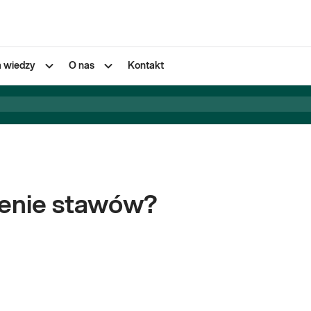
a wiedzy
O nas
Kontakt
ienie stawów?