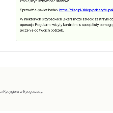
zmniejszyć sztywność stawów.
Sprawdź e-pakiet badań:
https://diag.pl/sklep/pakiety/e-p
W niektórych przypadkach lekarz może zalecić zastrzyki d
operacja. Regularne wizyty kontrolne u specjalisty pomo
leczenie do twoich potrzeb.
a Rydygiera w Bydgoszczy.