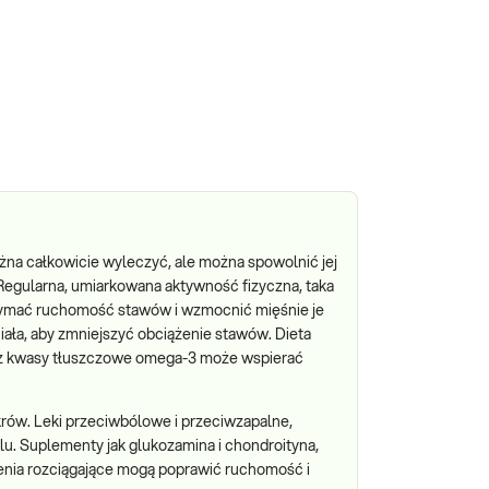
ożna całkowicie wyleczyć, ale można spowolnić jej
Regularna, umiarkowana aktywność fizyczna, taka
rzymać ruchomość stawów i wzmocnić mięśnie je
iała, aby zmniejszyć obciążenie stawów. Dieta
az kwasy tłuszczowe omega-3 może wspierać
rów. Leki przeciwbólowe i przeciwzapalne,
u. Suplementy jak glukozamina i chondroityna,
zenia rozciągające mogą poprawić ruchomość i