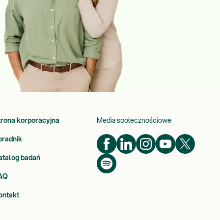
trona korporacyjna
Media społecznościowe
oradnik
atalog badań
AQ
ontakt