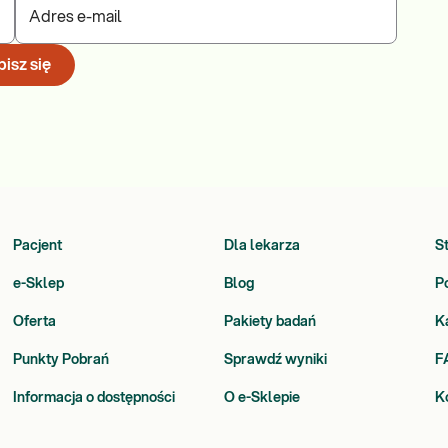
Adres e-mail
isz się
Pacjent
Dla lekarza
S
e-Sklep
Blog
P
Oferta
Pakiety badań
K
Punkty Pobrań
Sprawdź wyniki
F
Informacja o dostępności
O e-Sklepie
K