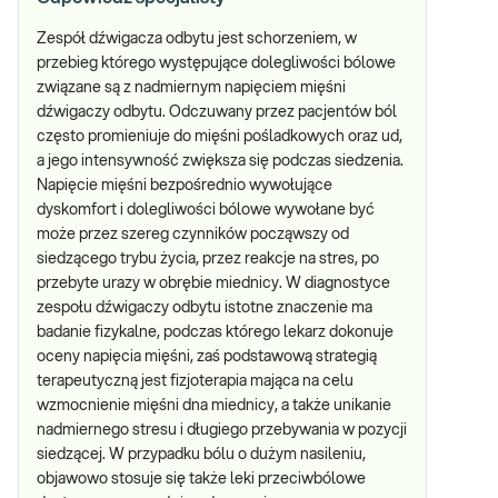
Zespół dźwigacza odbytu jest schorzeniem, w
przebieg którego występujące dolegliwości bólowe
związane są z nadmiernym napięciem mięśni
dźwigaczy odbytu. Odczuwany przez pacjentów ból
często promieniuje do mięśni pośladkowych oraz ud,
a jego intensywność zwiększa się podczas siedzenia.
Napięcie mięśni bezpośrednio wywołujące
dyskomfort i dolegliwości bólowe wywołane być
może przez szereg czynników począwszy od
siedzącego trybu życia, przez reakcje na stres, po
przebyte urazy w obrębie miednicy. W diagnostyce
zespołu dźwigaczy odbytu istotne znaczenie ma
badanie fizykalne, podczas którego lekarz dokonuje
oceny napięcia mięśni, zaś podstawową strategią
terapeutyczną jest fizjoterapia mająca na celu
wzmocnienie mięśni dna miednicy, a także unikanie
nadmiernego stresu i długiego przebywania w pozycji
siedzącej. W przypadku bólu o dużym nasileniu,
objawowo stosuje się także leki przeciwbólowe