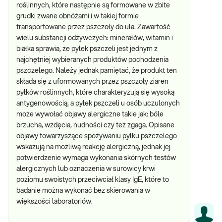
roślinnych, które następnie są formowane w zbite
grudki zwane obnóżami i w takiej formie
transportowane przez pszczoły do ula. Zawartość
wielu substancji odżywczych: minerałów, witamin i
białka sprawia, że pyłek pszczeli jest jednym z
najchętniej wybieranych produktów pochodzenia
pszczelego. Należy jednak pamiętać, że produkt ten
składa się z uformowanych przez pszczoły ziaren
pyłków roślinnych, które charakteryzują się wysoką
antygenowością, a pyłek pszczeli u osób uczulonych
może wywołać objawy alergiczne takie jak: bóle
brzucha, wzdęcia, nudności czy też zgaga. Opisane
objawy towarzyszące spożywaniu pyłku pszczelego
wskazują na możliwą reakcję alergiczną, jednak jej
potwierdzenie wymaga wykonania skórnych testów
alergicznych lub oznaczenia w surowicy krwi
poziomu swoistych przeciwciał klasy IgE, które to
badanie można wykonać bez skierowania w
większości laboratoriów.