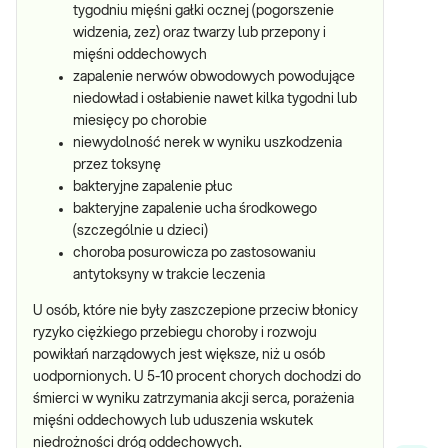
tygodniu mięśni gałki ocznej (pogorszenie
widzenia, zez) oraz twarzy lub przepony i
mięśni oddechowych
zapalenie nerwów obwodowych powodujące
niedowład i osłabienie nawet kilka tygodni lub
miesięcy po chorobie
niewydolność nerek w wyniku uszkodzenia
przez toksynę
bakteryjne zapalenie płuc
bakteryjne zapalenie ucha środkowego
(szczególnie u dzieci)
choroba posurowicza po zastosowaniu
antytoksyny w trakcie leczenia
U osób, które nie były zaszczepione przeciw błonicy
ryzyko ciężkiego przebiegu choroby i rozwoju
powikłań narządowych jest większe, niż u osób
uodpornionych. U 5-10 procent chorych dochodzi do
śmierci w wyniku zatrzymania akcji serca, porażenia
mięśni oddechowych lub uduszenia wskutek
niedrożności dróg oddechowych.