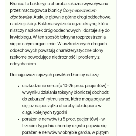
Błonica to bakteryjna choroba zakaźna wywoływana
przez maczugowca błonicy C
orynebacterium
diphtheriae.
Atakuje głównie górne drogi oddechowe,
rzadziej skórę. Bakteria wydziela egzotoksynę, która
niszczy nabłonek dróg oddechowych i dostaje się do
krwiobiegu. W ten sposób toksyna rozprzestrzenia
się po całym organizmie. W uszkodzonych drogach
oddechowych powstają charakterystyczne błony
rzekome powodujące niedrożność i problemy z
oddychaniem.
Do najpoważniejszych powikłań błonicy należą:
uszkodzenie serca (u 10-25 proc. pacjentów) -
w wyniku działania toksyny błoniczej dochodzi
do zaburzeń rytmu serca, które mogą pojawiać
się już na początku choroby lub dopiero w
ciągu kolejnych tygodni
porażenie nerwów (u 5 proc. pacjentów) - w
trzecim tygodniu choroby często pojawia się
porażenie nerwów w obrębie gardła, w piątym