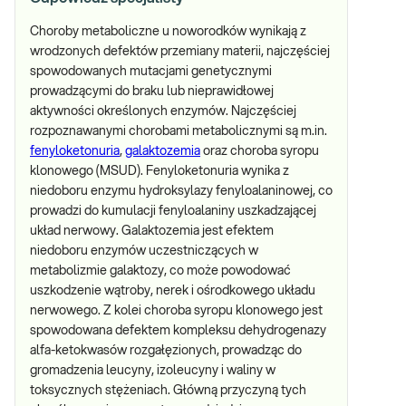
Choroby metaboliczne u noworodków wynikają z
wrodzonych defektów przemiany materii, najczęściej
spowodowanych mutacjami genetycznymi
prowadzącymi do braku lub nieprawidłowej
aktywności określonych enzymów. Najczęściej
rozpoznawanymi chorobami metabolicznymi są m.in.
fenyloketonuria
,
galaktozemia
oraz choroba syropu
klonowego (MSUD). Fenyloketonuria wynika z
niedoboru enzymu hydroksylazy fenyloalaninowej, co
prowadzi do kumulacji fenyloalaniny uszkadzającej
układ nerwowy. Galaktozemia jest efektem
niedoboru enzymów uczestniczących w
metabolizmie galaktozy, co może powodować
uszkodzenie wątroby, nerek i ośrodkowego układu
nerwowego. Z kolei choroba syropu klonowego jest
spowodowana defektem kompleksu dehydrogenazy
alfa-ketokwasów rozgałęzionych, prowadząc do
gromadzenia leucyny, izoleucyny i waliny w
toksycznych stężeniach. Główną przyczyną tych