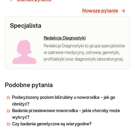
badanie
najczęstszych mutacji Q188R i K285N).
Badanie stosowane w diagnostyce
Nowsze pytanie
najczęstszych
zaburzeń metabolizmu galaktozy.
mutacji Q188R
Specjalista
i K285N)
Redakcja Diagnostyki
Sprawdź
Redakcja Diagnostyki to grupa specjalistów
w zakresie medycyny, zdrowia, genetyki,
profilaktyki oraz diagnostyki laboratoryjnej.
Podobne pytania
Podwyższony poziom bilirubiny u noworodka – jak go
obniżyć?
Badania przesiewowe noworodka – jakie choroby może
wykryć?
Czy badania genetyczne są wiarygodne?