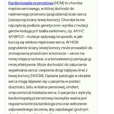
Kardiomiopatia przerostowa
(HCM) to choroba
mięśnia sercowego, w której dochodzi do
nadmiernego przerostu (pogrubienia) ścian serca
(zazwyczaj ściany lewej komory). Choroba ta ma
najczęściej podłoże genetyczne i wynika z mutacji
genów kodujących białka sarkomeru, np.
MYH7,
MYBPC3
– mutacje wpływają na sposób, w jaki
kurczą się włókna mięśniowe serca. W HCM
pogrubienie ściany lewej komory może prowadzić do
zmniejszenia przestrzeni w komorze – serce ma
mniej miejsca na krew, a w konsekwencji pompuje ją
mniej efektywnie. Może dochodzić do zaburzenia
wypełniania serca i zwężenia drogi odpływu krwi z
lewej komory (HOCM). Opisane patologie w obrębie
serca mogą objawiać się u pacjenta w postaci
duszności, bólu w klatce piersiowej, omdleń,
zmęczenia lub kołatania serca. U pacjenta z wykrytą
kardiomiopatią przerostową niezwykle ważna jest
regularna kontrola kardiologiczna oraz wdrożenie
odpowiedniego leczenia, aby zapobiegać groźnym