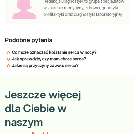
Redakcja Diagnostyki to grupa specjalistów
kardiomiopatii
podstawie badania pełnoeksomowego
w zakresie medycyny, zdrowia, genetyki,
z niescalenia
(WES).
profilaktyki oraz diagnostyki laboratoryjnej.
mięśnia lewej
komory
(LVNC)
Podobne pytania
Sprawdź
Co może oznaczać kołatanie serca w nocy?
Jak sprawdzić, czy mam chore serce?
Jakie są przyczyny zawału serca?
Jeszcze więcej
dla Ciebie w
naszym