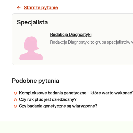
Deficyt alfa 1- antytrypsyny, mutacje w
mutacje w
Starsze pytanie
genie SERPINA1 (AAT). Badanie
genie
pozwalające na wykrywanie mutacji genu
SERPINA1
Specjalista
kodującego alfa 1- antytrypsynę
(AAT)
stanowiących przyczynę chorób płuc i
wątroby.
Redakcja Diagnostyki
Sprawdź
Redakcja Diagnostyki to grupa specjalistów w 
Podobne pytania
Kompleksowe badania genetyczne – które warto wykonać
Czy rak płuc jest dziedziczny?
Czy badania genetyczne są wiarygodne?