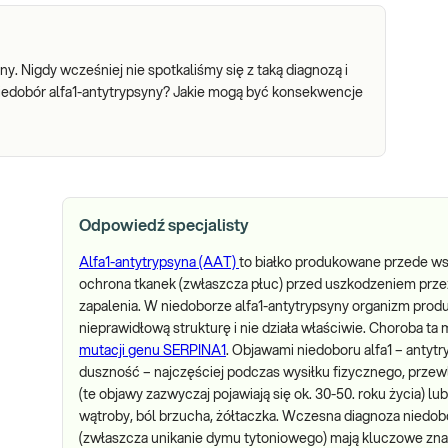
. Nigdy wcześniej nie spotkaliśmy się z taką diagnozą i
 niedobór alfa1-antytrypsyny? Jakie mogą być konsekwencje
Odpowiedź specjalisty
Alfa1-antytrypsyna (AAT)
to białko produkowane przede ws
ochrona tkanek (zwłaszcza płuc) przed uszkodzeniem przez
zapalenia. W niedoborze alfa1-antytrypsyny organizm produk
nieprawidłową strukturę i nie działa właściwie. Choroba ta
mutacji genu SERPINA1
. Objawami niedoboru alfa1 – antyt
duszność – najczęściej podczas wysiłku fizycznego, przew
(te objawy zazwyczaj pojawiają się ok. 30-50. roku życia) 
wątroby, ból brzucha, żółtaczka. Wczesna diagnoza niedobo
(zwłaszcza unikanie dymu tytoniowego) mają kluczowe zna