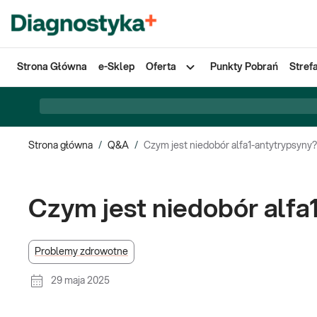
Strona Główna
e-Sklep
Oferta
Punkty Pobrań
Stref
Strona główna
/
Q&A
/
Czym jest niedobór alfa1-antytrypsyny?
Czym jest niedobór alfa
Problemy zdrowotne
29 maja 2025