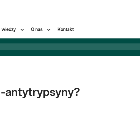
a wiedzy
O nas
Kontakt
1-antytrypsyny?