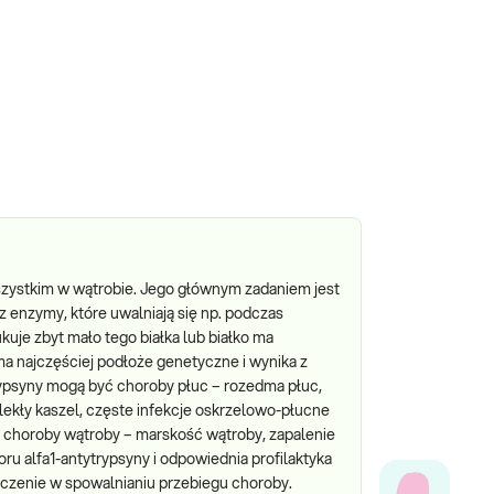
zystkim w wątrobie. Jego głównym zadaniem jest
 enzymy, które uwalniają się np. podczas
uje zbyt mało tego białka lub białko ma
 ma najczęściej podłoże genetyczne i wynika z
rypsyny mogą być choroby płuc – rozedma płuc,
lekły kaszel, częste infekcje oskrzelowo-płucne
lub choroby wątroby – marskość wątroby, zapalenie
ru alfa1-antytrypsyny i odpowiednia profilaktyka
czenie w spowalnianiu przebiegu choroby.