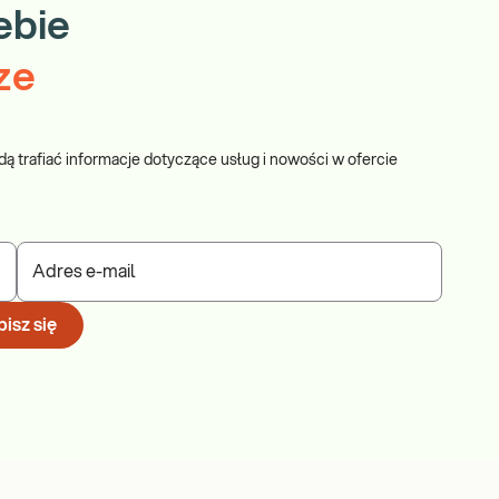
ebie
ze
dą trafiać informacje dotyczące usług i nowości w ofercie
Adres e-mail
isz się