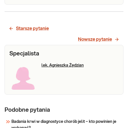
Krew
Kał - krew utajona (bez diety). Szybki test
utajona w
immunochemiczny do wstępnej identyfikacji
hemoglobiny ludzkiej w próbkach kału,
kale
Starsze pytanie
pozwalający na identyfikację obecności krwi
utajonej w dolnym odcinku przewodu
Nowsze pytanie
Sprawdź
pokarmowego, bez wskazania przyczyny. Badanie
p
Specjalista
lek. Agnieszka Żędzian
Podobne pytania
Badania krwi w diagnostyce chorób jelit – kto powinien je