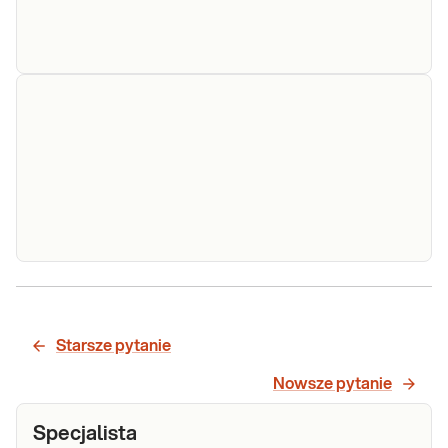
Kwas foliowy
Diagnostyka i leczenie chorych na
niedobory kwasu foliowego.
Diagnostyka i leczenie chorych na
anemię.
Sprawdź
Witamina
Ocena poziomu całkowitej 25-hydroksy
D3
witaminy D - witaminy 25(OH)D, przydatna w
metabolit
Starsze pytanie
przebiegu zaburzeń gospodarki wapniowo-
25(OH)
fosforanowej, w tym chorób metabolicznych
Nowsze pytanie
tkanki kostnej oraz w zatruciu witaminą D.
Sprawdź
Specjalista