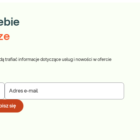
ebie
ze
dą trafiać informacje dotyczące usług i nowości w ofercie
Adres e-mail
isz się