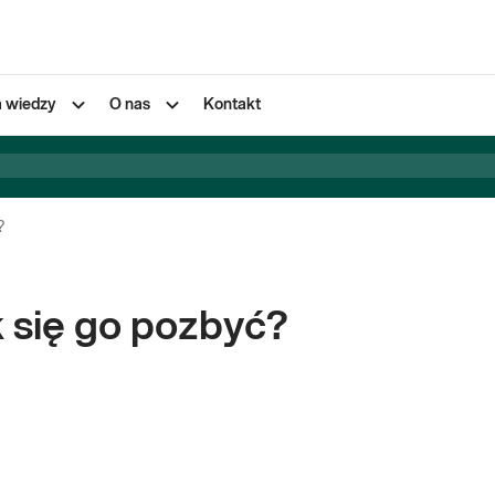
a wiedzy
O nas
Kontakt
?
k się go pozbyć?