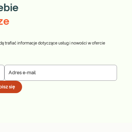
ebie
ze
dą trafiać informacje dotyczące usług i nowości w ofercie
Adres e-mail
isz się