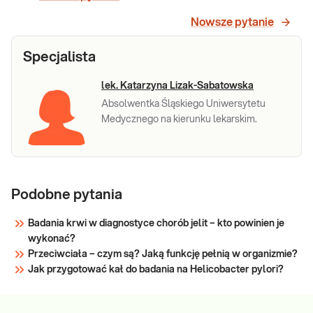
surowicy krwi żylnej, przydatne w
diagnostyce pierwotnego zakażenia H. pylorii.
Sprawdź
Nowsze pytanie
Specjalista
lek. Katarzyna Lizak-Sabatowska
Absolwentka Śląskiego Uniwersytetu
Medycznego na kierunku lekarskim.
Podobne pytania
Badania krwi w diagnostyce chorób jelit – kto powinien je
wykonać?
Przeciwciała – czym są? Jaką funkcję pełnią w organizmie?
Jak przygotować kał do badania na Helicobacter pylori?