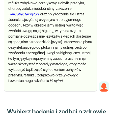
refluks żołądkowo-przełykowy, uchyłki przełyku,
choroby zatok, niedobór śliny, zakażenie
Helicobacter pylori
,
oraz np. głodzenie się i stres.
Jednak najczęściej przyczyna nieprzyjemnego
oddechu leży w obrębie jamy ustnej, warto więc
zwrócić uwagę na jej higienę, w tym na często
pomijane oczyszczanie języka (w sklepach dostępne
są specjalne skrobaczki do języka) i stosowanie płynu
dezynfekującego do płukania jamy ustnej. Jeśli po
zwróceniu szczególnej uwagi na higienę jamy ustnej
(w tym języka) nieprzyjemny zapach z ust nie mija,
warto skorzystać z porady gastrologa, który może
wykluczyć bądź zająć się leczeniem uchyłków
przełyku, refluksu żołądkowo-przełykowego
i ewentualnego zakażenia
H. pylori
.
Wybierz badania i zadbaj o zdrowie