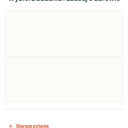
Helicobacter
Helicobacter pylori - test oddechowy. Test
pylori - test
oddechowy Helicobacter pylori INFAI
wykrywający obecność żywej bakterii H.
oddechowy
pylori, przydatny w diagnostyce zakażenia i
kontroli skuteczności leczenia.
Sprawdź
Helicobacter
Diagnostyka serologiczna zakażenia
Helicobacter pylori. Oznaczenie poziomu
pylori IgG
przeciwciał IgG specyficznych dla H. pylori w
Starsze pytanie