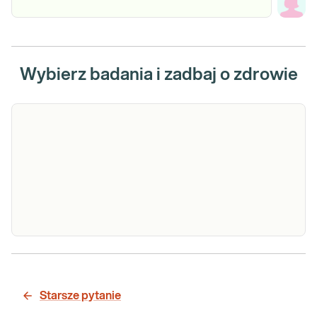
Wybierz badania i zadbaj o zdrowie
Harmony
Harmony test. Nieinwazyjne, molekularne
Test
badanie prenatalne oceniające ryzyko
(trisomia 21,
Starsze pytanie
wystąpienia chromosomalnych wad płodu
18, 13)
(trisomii 21, 18 i 13) na podstawie badań