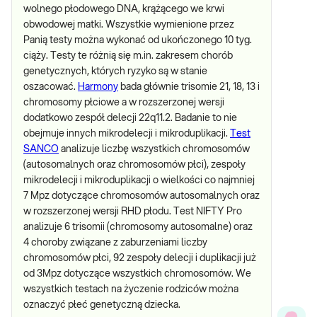
wolnego płodowego DNA, krążącego we krwi
obwodowej matki. Wszystkie wymienione przez
Panią testy można wykonać od ukończonego 10 tyg.
ciąży. Testy te różnią się m.in. zakresem chorób
genetycznych, których ryzyko są w stanie
oszacować.
Harmony
bada głównie trisomie 21, 18, 13 i
chromosomy płciowe a w rozszerzonej wersji
dodatkowo zespół delecji 22q11.2. Badanie to nie
obejmuje innych mikrodelecji i mikroduplikacji.
Test
SANCO
analizuje liczbę wszystkich chromosomów
(autosomalnych oraz chromosomów płci), zespoły
mikrodelecji i mikroduplikacji o wielkości co najmniej
7 Mpz dotyczące chromosomów autosomalnych oraz
w rozszerzonej wersji RHD płodu. Test NIFTY Pro
analizuje 6 trisomii (chromosomy autosomalne) oraz
4 choroby związane z zaburzeniami liczby
chromosomów płci, 92 zespoły delecji i duplikacji już
od 3Mpz dotyczące wszystkich chromosomów. We
wszystkich testach na życzenie rodziców można
oznaczyć płeć genetyczną dziecka.