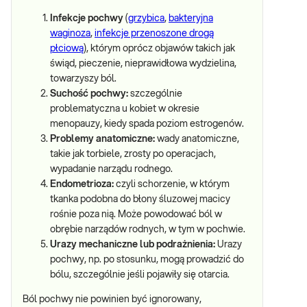
Infekcje pochwy
(
grzybica
,
bakteryjna
waginoza
,
infekcje przenoszone drogą
płciową
), którym oprócz objawów takich jak
świąd, pieczenie, nieprawidłowa wydzielina,
towarzyszy ból.
Suchość pochwy:
szczególnie
problematyczna u kobiet w okresie
menopauzy, kiedy spada poziom estrogenów.
Problemy anatomiczne:
wady anatomiczne,
takie jak torbiele, zrosty po operacjach,
wypadanie narządu rodnego.
Endometrioza:
czyli schorzenie, w którym
tkanka podobna do błony śluzowej macicy
rośnie poza nią. Może powodować ból w
obrębie narządów rodnych, w tym w pochwie.
Urazy mechaniczne lub podrażnienia:
Urazy
pochwy, np. po stosunku, mogą prowadzić do
bólu, szczególnie jeśli pojawiły się otarcia.
Ból pochwy nie powinien być ignorowany,