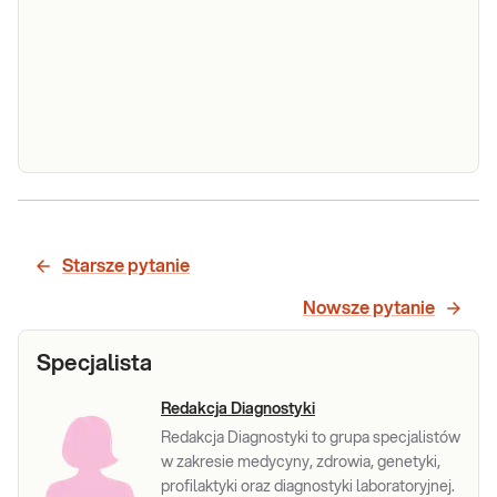
Panel
urogenitalny:
Ch.
Starsze pytanie
trachomatis,
Nowsze pytanie
M. hominis,
M.
Panel urogenitalny: Ch. trachomatis, M.
Specjalista
genitalium,
hominis, M. genitalium, U. urealyticum, U.
parvum met. real time PCR, jakościowo,
U.
Redakcja Diagnostyki
przydatny w rozpoznaniu infekcji i koinfekcji
urealyticum,
układu moczopłciowego.
Redakcja Diagnostyki to grupa specjalistów
U. parvum
w zakresie medycyny, zdrowia, genetyki,
met. real
profilaktyki oraz diagnostyki laboratoryjnej.
time PCR,