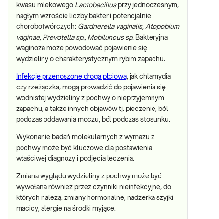
kwasu mlekowego
Lactobacillus
przy jednoczesnym,
nagłym wzroście liczby bakterii potencjalnie
chorobotwórczych:
Gardnerella vaginalis, Atopobium
vaginae, Prevotella sp., Mobiluncus sp.
Bakteryjna
waginoza może powodować pojawienie się
wydzieliny o charakterystycznym rybim zapachu.
Infekcje przenoszone droga płciową
, jak chlamydia
czy rzeżączka, mogą prowadzić do pojawienia się
wodnistej wydzieliny z pochwy o nieprzyjemnym
zapachu, a także innych objawów tj. pieczenie, ból
podczas oddawania moczu, ból podczas stosunku.
Wykonanie badań molekularnych z wymazu z
pochwy może być kluczowe dla postawienia
właściwej diagnozy i podjęcia leczenia.
Zmiana wyglądu wydzieliny z pochwy może być
wywołana również przez czynniki nieinfekcyjne, do
których należą: zmiany hormonalne, nadżerka szyjki
macicy, alergie na środki myjące.