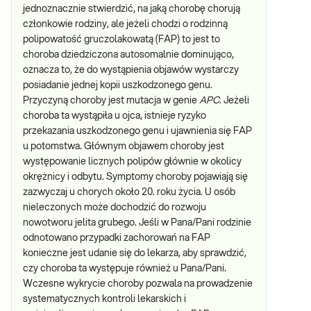
jednoznacznie stwierdzić, na jaką chorobę chorują
członkowie rodziny, ale jeżeli chodzi o rodzinną
polipowatość gruczolakowatą (FAP) to jest to
choroba dziedziczona autosomalnie dominująco,
oznacza to, że do wystąpienia objawów wystarczy
posiadanie jednej kopii uszkodzonego genu.
Przyczyną choroby jest mutacja w genie
APC
. Jeżeli
choroba ta wystąpiła u ojca, istnieje ryzyko
przekazania uszkodzonego genu i ujawnienia się FAP
u potomstwa. Głównym objawem choroby jest
występowanie licznych polipów głównie w okolicy
okrężnicy i odbytu. Symptomy choroby pojawiają się
zazwyczaj u chorych około 20. roku życia. U osób
nieleczonych może dochodzić do rozwoju
nowotworu jelita grubego. Jeśli w Pana/Pani rodzinie
odnotowano przypadki zachorowań na FAP
konieczne jest udanie się do lekarza, aby sprawdzić,
czy choroba ta występuje również u Pana/Pani.
Wczesne wykrycie choroby pozwala na prowadzenie
systematycznych kontroli lekarskich i