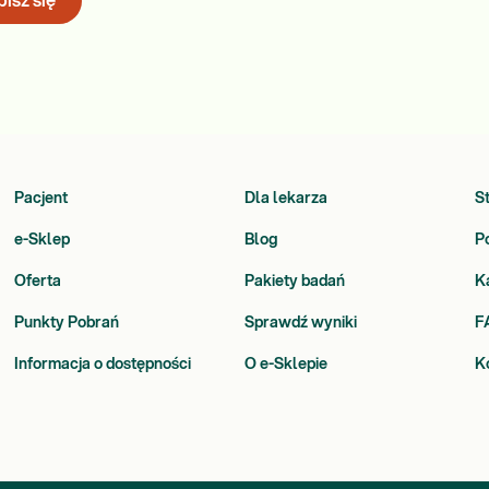
isz się
Pacjent
Dla lekarza
S
e-Sklep
Blog
P
Oferta
Pakiety badań
K
Punkty Pobrań
Sprawdź wyniki
F
Informacja o dostępności
O e-Sklepie
K