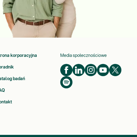
trona korporacyjna
Media społecznościowe
oradnik
atalog badań
AQ
ontakt