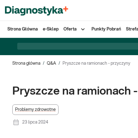
Strona Główna
e-Sklep
Oferta
Punkty Pobrań
Stref
Strona główna
/
Q&A
/
Pryszcze na ramionach - przyczyny
Pryszcze na ramionach 
Problemy zdrowotne
23 lipca 2024