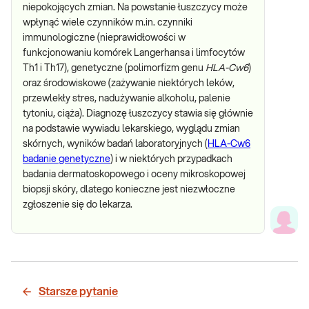
niepokojących zmian. Na powstanie łuszczycy może
wpłynąć wiele czynników m.in. czynniki
immunologiczne (nieprawidłowości w
funkcjonowaniu komórek Langerhansa i limfocytów
Th1 i Th17), genetyczne (polimorfizm genu
HLA-Cw6
)
oraz środowiskowe (zażywanie niektórych leków,
przewlekły stres, nadużywanie alkoholu, palenie
tytoniu, ciąża). Diagnozę łuszczycy stawia się głównie
na podstawie wywiadu lekarskiego, wyglądu zmian
skórnych, wyników badań laboratoryjnych (
HLA-Cw6
badanie genetyczne
) i w niektórych przypadkach
badania dermatoskopowego i oceny mikroskopowej
biopsji skóry, dlatego konieczne jest niezwłoczne
zgłoszenie się do lekarza.
Starsze pytanie