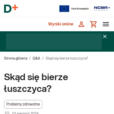
Wyniki online
Strona główna
/
Q&A
/
Skąd się bierze łuszczyca?
Skąd się bierze
łuszczyca?
Problemy zdrowotne
02 sierpnia 2024