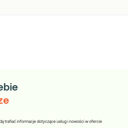
ebie
ze
dą trafiać informacje dotyczące usług i nowości w ofercie