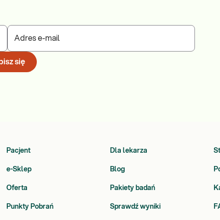
Adres e-mail
isz się
Pacjent
Dla lekarza
S
e-Sklep
Blog
P
Oferta
Pakiety badań
K
Punkty Pobrań
Sprawdź wyniki
F