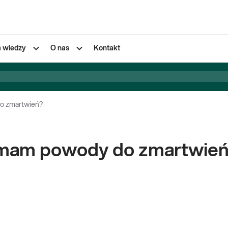
a wiedzy
O nas
Kontakt
o zmartwień?
 mam powody do zmartwie