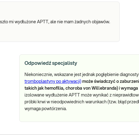
szło mi wydłużone APTT, ale nie mam żadnych objawów.
Odpowiedź specjalisty
Niekoniecznie, wskazane jest jednak pogłębienie diagnosty
tromboplastyny po aktywacji)
może świadczyć o zaburzeni
takich jak hemofilia, choroba von Willebranda) i wymaga 
izolowane wydłużenie APTT może wynikać z nieprawidłow
próbki krwi w nieodpowiednich warunkach (tzw. błąd przed
wymaga powtórzenia.