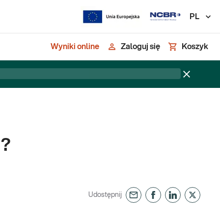
PL
Wyniki online
Zaloguj się
Koszyk
ń?
Udostępnij