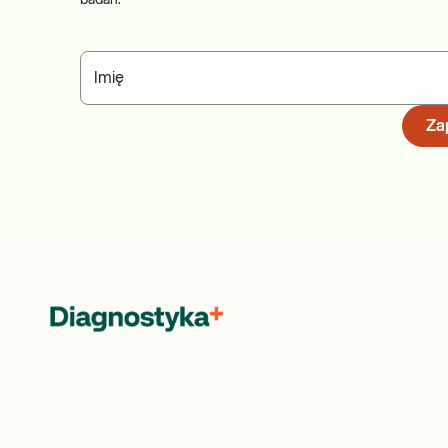
badań.
Imię
Zap