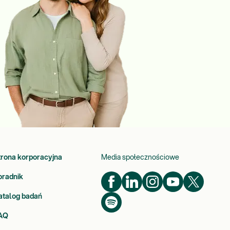
trona korporacyjna
Media społecznościowe
oradnik
atalog badań
AQ