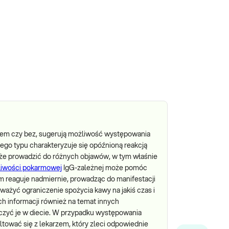
ekiem czy bez, sugerują możliwość występowania
go typu charakteryzuje się opóźnioną reakcją
e prowadzić do różnych objawów, w tym właśnie
liwości pokarmowej
IgG-zależnej może pomóc
zm reaguje nadmiernie, prowadząc do manifestacji
żyć ograniczenie spożycia kawy na jakiś czas i
 informacji również na temat innych
iczyć je w diecie. W przypadku występowania
ować się z lekarzem, który zleci odpowiednie