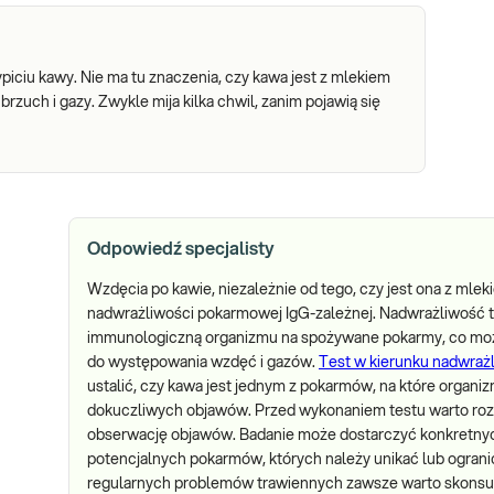
iciu kawy. Nie ma tu znaczenia, czy kawa jest z mlekiem
rzuch i gazy. Zwykle mija kilka chwil, zanim pojawią się
Odpowiedź specjalisty
Wzdęcia po kawie, niezależnie od tego, czy jest ona z ml
nadwrażliwości pokarmowej IgG-zależnej. Nadwrażliwość te
immunologiczną organizmu na spożywane pokarmy, co moż
do występowania wzdęć i gazów.
Test w kierunku nadwraż
ustalić, czy kawa jest jednym z pokarmów, na które organi
dokuczliwych objawów. Przed wykonaniem testu warto rozwa
obserwację objawów. Badanie może dostarczyć konkretnych
potencjalnych pokarmów, których należy unikać lub ogran
regularnych problemów trawiennych zawsze warto skonsult