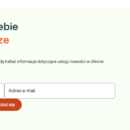
ebie
ze
dą trafiać informacje dotyczące usług i nowości w ofercie
Adres e-mail
isz się