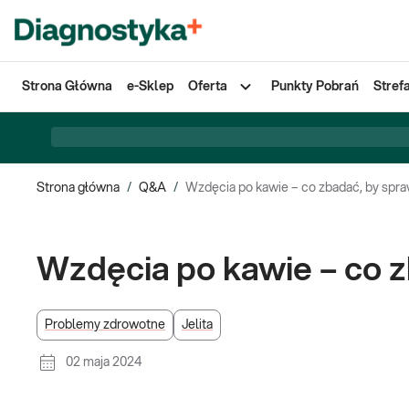
Strona Główna
e-Sklep
Oferta
Punkty Pobrań
Stref
Strona główna
/
Q&A
/
Wzdęcia po kawie – co zbadać, by spr
Wzdęcia po kawie – co 
Problemy zdrowotne
Jelita
02 maja 2024