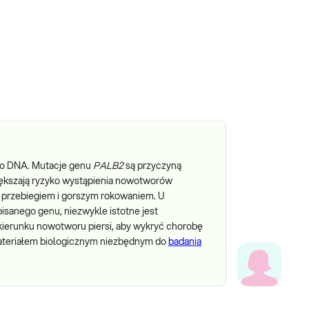
go DNA. Mutacje genu
PALB2
są przyczyną
iększają ryzyko wystąpienia nowotworów
ym przebiegiem i gorszym rokowaniem. U
isanego genu, niezwykle istotne jest
ierunku nowotworu piersi, aby wykryć chorobę
ateriałem biologicznym niezbędnym do
badania