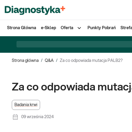
Strona Główna
e-Sklep
Oferta
Punkty Pobrań
Stref
Strona główna
/
Q&A
/
Za co odpowiada mutacja PALB2?
Za co odpowiada mutac
Badania krwi
09 września 2024