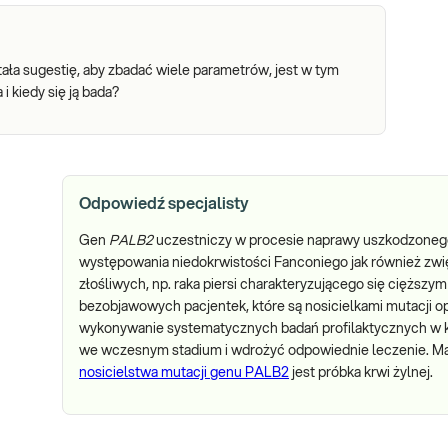
ła sugestię, aby zbadać wiele parametrów, jest w tym
 kiedy się ją bada?
Odpowiedź specjalisty
Gen
PALB2
uczestniczy w procesie naprawy uszkodzone
występowania niedokrwistości Fanconiego jak również zw
złośliwych, np. raka piersi charakteryzującego się cięższ
bezobjawowych pacjentek, które są nosicielkami mutacji op
wykonywanie systematycznych badań profilaktycznych w k
we wczesnym stadium i wdrożyć odpowiednie leczenie. M
nosicielstwa mutacji genu PALB2
jest próbka krwi żylnej.