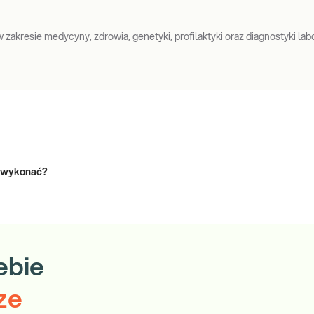
zakresie medycyny, zdrowia, genetyki, profilaktyki oraz diagnostyki labo
m wykonać?
ebie
ze