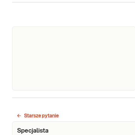
PALB2 -
podstawowe
PALB2 met. biologii molekularnej.
badanie
Diagnostyka mutacji w genie PALB2,
Starsze pytanie
przydatna w ocenie genetycznych
mutacji
predyspozycji do raka piersi i jajnika.
c.509_510del
Specjalista