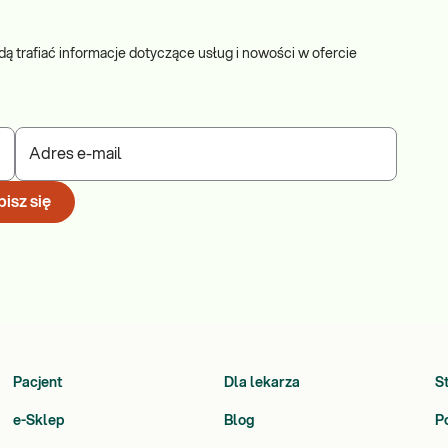
dą trafiać informacje dotyczące usług i nowości w ofercie
Adres e-mail
isz się
Pacjent
Dla lekarza
S
e-Sklep
Blog
P