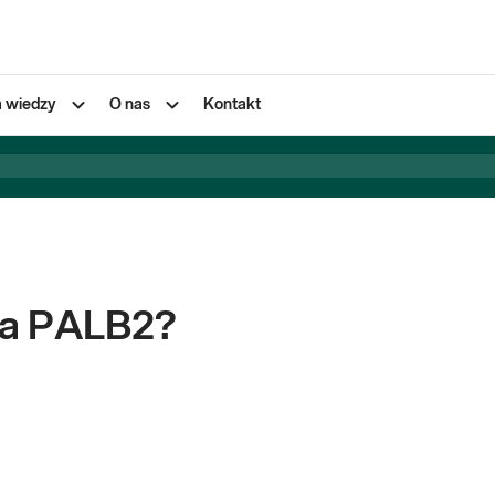
a wiedzy
O nas
Kontakt
ja PALB2?