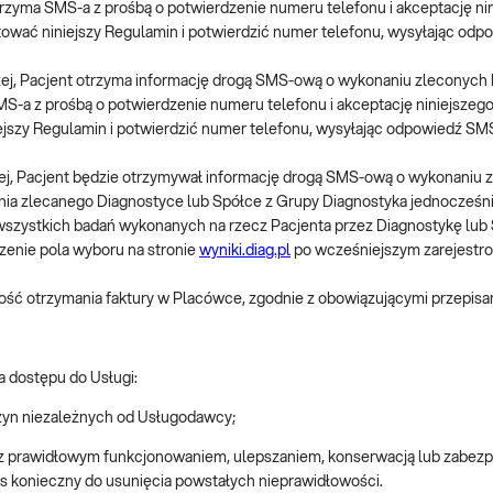
t otrzyma SMS-a z prośbą o potwierdzenie numeru telefonu i akceptację 
tować niniejszy Regulamin i potwierdzić numer telefonu, wysyłając odpo
ej, Pacjent otrzyma informację drogą SMS-ową o wykonaniu zleconych 
a SMS-a z prośbą o potwierdzenie numeru telefonu i akceptację niniejsz
ejszy Regulamin i potwierdzić numer telefonu, wysyłając odpowiedź SMS
j, Pacjent będzie otrzymywał informację drogą SMS-ową o wykonaniu z
badania zlecanego Diagnostyce lub Spółce z Grupy Diagnostyka jednocześ
na wszystkich badań wykonanych na rzecz Pacjenta przez Diagnostykę lub S
zenie pola wyboru na stronie
wyniki.diag.pl
po wcześniejszym zarejestro
żliwość otrzymania faktury w Placówce, zgodnie z obowiązującymi przepisa
 dostępu do Usługi:
zyn niezależnych od Usługodawcy;
z prawidłowym funkcjonowaniem, ulepszaniem, konserwacją lub zabezpi
s konieczny do usunięcia powstałych nieprawidłowości.