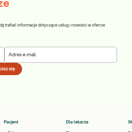
ze
dą trafiać informacje dotyczące usług i nowości w ofercie
Adres e-mail
isz się
Pacjent
Dla lekarza
S