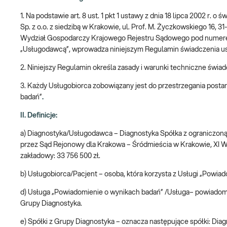
1. Na podstawie art. 8 ust. 1 pkt 1 ustawy z dnia 18 lipca 2002 r. 
Sp. z o.o. z siedzibą w Krakowie, ul. Prof. M. Życzkowskiego 16
Wydział Gospodarczy Krajowego Rejestru Sądowego pod numerem K
„Usługodawcą”, wprowadza niniejszym Regulamin świadczenia us
2. Niniejszy Regulamin określa zasady i warunki techniczne św
3. Każdy Usługobiorca zobowiązany jest do przestrzegania post
badań”
.
II. Definicje:
a) Diagnostyka/Usługodawca – Diagnostyka Spółka z ograniczoną 
przez Sąd Rejonowy dla Krakowa – Śródmieścia w Krakowie, XI 
zakładowy: 33 756 500 zł.
b) Usługobiorca/Pacjent – osoba, która korzysta z Usługi „Powia
d) Usługa „Powiadomienie o wynikach badań” /Usługa– powiadom
Grupy Diagnostyka.
e) Spółki z Grupy Diagnostyka – oznacza następujące spółki: D