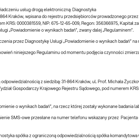
o świadczeniu usług drogą elektroniczną: Diagnostyka
, 31-864 Kraków, wpisana do rejestru przedsiębiorców prowadzonego prz
RS: 0000381559, NIP: 675-12-65-009, Regon: 356366975, Kapitał zakła
ługi „Powiadomienie o wynikach badań”, zwany dalej „Regulaminem”.
iadczenia przez Diagnostykę Usługi „Powiadomienie o wynikach badań” 
anowień niniejszego Regulaminu od momentu podjęcia czynności zmierza
odpowiedzialnością z siedzibą: 31-864 Kraków, ul. Prof. Michała Życz
Wydział Gospodarczy Krajowego Rejestru Sądowego, pod numerem KRS: 
domienie o wynikach badań”, na rzecz której zostały wykonane badania l
ienie SMS-owe przesłane na numer telefonu wskazany przez Pacjenta
iagnostyka spółka z ograniczoną odpowiedzialnością spółka komandytow