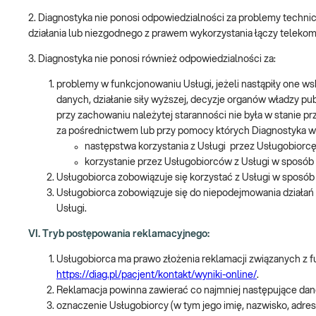
2. Diagnostyka nie ponosi odpowiedzialności za problemy techni
działania lub niezgodnego z prawem wykorzystania łączy teleko
3. Diagnostyka nie ponosi również odpowiedzialności za:
problemy w funkcjonowaniu Usługi, jeżeli nastąpiły one wsku
danych, działanie siły wyższej, decyzje organów władzy p
przy zachowaniu należytej staranności nie była w stanie p
za pośrednictwem lub przy pomocy których Diagnostyka 
następstwa korzystania z Usługi przez Usługobiorcę
korzystanie przez Usługobiorców z Usługi w sposób
Usługobiorca zobowiązuje się korzystać z Usługi w sposób
Usługobiorca zobowiązuje się do niepodejmowania działań
Usługi.
VI. Tryb postępowania reklamacyjnego:
Usługobiorca ma prawo złożenia reklamacji związanych z f
https://diag.pl/pacjent/kontakt/wyniki-online/
.
Reklamacja powinna zawierać co najmniej następujące dan
oznaczenie Usługobiorcy (w tym jego imię, nazwisko, adres