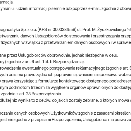
lamacja.
ymaniu i udzieli informacji pisemnie lub poprzez e-mail, zgodnie z obow
nostyka Sp. z o.o. (KRS nr 0000381559) ul. Prof. M. Życzkowskiego 16
etwarzaniu danych Usługobiorców do stosowania i przestrzegania przep
sób fizycznych w związku z przetwarzaniem danych osobowych i w spraw
ane przez Usługobiorców dobrowolnie, jednak niezbędne w celu:
zgodnie z art. 6 ust. 1 lit. b Rozporządzenia),
adzenia ewentualnego postępowania reklamacyjnego (zgodnie art. 6 ust
h oraz ma prawo żądać ich poprawienia, wniesienia sprzeciwu wobec pr
w prawa korzystając z formularza kontaktowego dostępnego pod adres
nym podmiotom trzecim za wyjątkiem organów uprawnionych do dostęp
zgodnie z art. 28 Rozporządzenia.
żej niż wynika to z celów, do jakich zostały zebrane, o których mowa 
ieczanie danych osobowych Użytkowników zgodnie z zasadami określo
jest niezgodne z przepisami Rozporządzenia, Usługobiorca ma prawo z