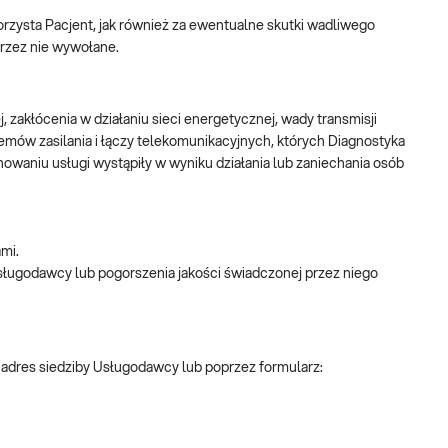
rzysta Pacjent, jak również za ewentualne skutki wadliwego
przez nie wywołane.
, zakłócenia w działaniu sieci energetycznej, wady transmisji
emów zasilania i łączy telekomunikacyjnych, których Diagnostyka
nowaniu usługi wystąpiły w wyniku działania lub zaniechania osób
mi.
ługodawcy lub pogorszenia jakości świadczonej przez niego
 adres siedziby Usługodawcy lub poprzez formularz: