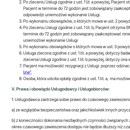
Po zleceniu Usługi zgodnie z ust. 1 lit. a powyżej, Pacjen
Pacjent w terminie do 72 godzin jest zobowiązany zaakcep
odpowiedzi uniemożliwi wykonanie Usługi.
Po wykonaniu obowiązków, o których mowa w ust. 2 powyż
Po zleceniu Usługi zgodnie z ust. 1 lit. b, Pacjent otrzym
terminie do 72 godzin jest zobowiązany zaakceptować nini
uniemożliwi wykonanie Usługi
Po wykonaniu obowiązków o których mowa w ust. 3 powyże
Usługa zlecona zgodnie z ust. 1 lit. a powyżej, dotyczy 
zlecenia Usługi zgodnie z ust. 1 lit. b powyżej, dotyczy o
Pacjent ma możliwość rezygnacji z Usługi poprzez odznac
line”
.
Osoba, która uiściła opłatę zgodnie z ust. 1 lit. a, ma mo
V. Prawa i obowiązki Usługodawcy i Usługobiorców:
1. Usługodawca zastrzega sobie prawo do czasowego zawieszenia
a) ze względów bezpieczeństwa oraz jakichkolwiek innych przyc
b) z konieczności dokonania niezbędnych czynności związanych 
okres czasowego zawieszenia dostępu nie będzie dłuższy niż cza