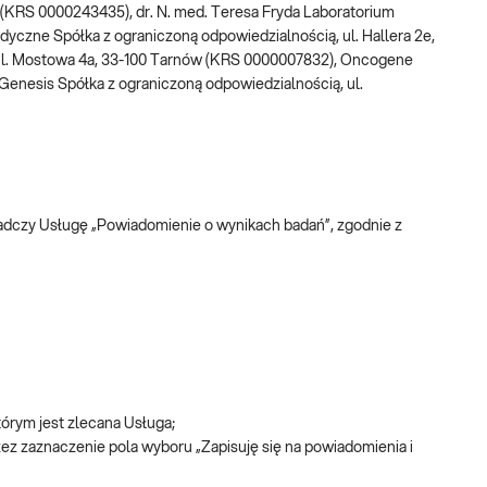
(KRS 0000243435), dr. N. med. Teresa Fryda Laboratorium
yczne Spółka z ograniczoną odpowiedzialnością, ul. Hallera 2e,
ul. Mostowa 4a, 33-100 Tarnów (KRS 0000007832), Oncogene
Genesis Spółka z ograniczoną odpowiedzialnością, ul.
adczy Usługę „Powiadomienie o wynikach badań”, zgodnie z
órym jest zlecana Usługa;
rzez zaznaczenie pola wyboru „Zapisuję się na powiadomienia i