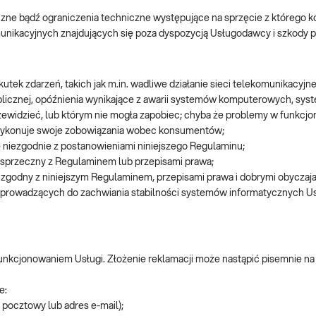
czne bądź ograniczenia techniczne występujące na sprzęcie z którego ko
munikacyjnych znajdujących się poza dyspozycją Usługodawcy i szkody 
tek zdarzeń, takich jak m.in. wadliwe działanie sieci telekomunikacyjnej
ublicznej, opóźnienia wynikające z awarii systemów komputerowych, syst
rzewidzieć, lub którym nie mogła zapobiec; chyba że problemy w funkcjo
wykonuje swoje zobowiązania wobec konsumentów;
 niezgodnie z postanowieniami niniejszego Regulaminu;
 sprzeczny z Regulaminem lub przepisami prawa;
 zgodny z niniejszym Regulaminem, przepisami prawa i dobrymi obyczaja
 prowadzących do zachwiania stabilności systemów informatycznych Us
unkcjonowaniem Usługi. Złożenie reklamacji może nastąpić pisemnie na
e:
 pocztowy lub adres e-mail);