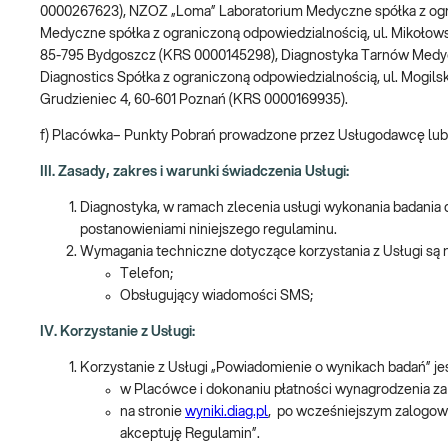
0000267623), NZOZ „Loma” Laboratorium Medyczne spółka z ogran
Medyczne spółka z ograniczoną odpowiedzialnością, ul. Mikołows
85-795 Bydgoszcz (KRS 0000145298), Diagnostyka Tarnów Medyc
Diagnostics Spółka z ograniczoną odpowiedzialnością, ul. Mogil
Grudzieniec 4, 60-601 Poznań (KRS 0000169935).
f) Placówka– Punkty Pobrań prowadzone przez Usługodawcę lub 
III. Zasady, zakres i warunki świadczenia Usługi:
Diagnostyka, w ramach zlecenia usługi wykonania badania
postanowieniami niniejszego regulaminu.
Wymagania techniczne dotyczące korzystania z Usługi są 
Telefon;
Obsługujący wiadomości SMS;
IV. Korzystanie z Usługi:
Korzystanie z Usługi „Powiadomienie o wynikach badań” je
w Placówce i dokonaniu płatności wynagrodzenia za
na stronie
wyniki.diag.pl
, po wcześniejszym zalogowa
akceptuję Regulamin”.