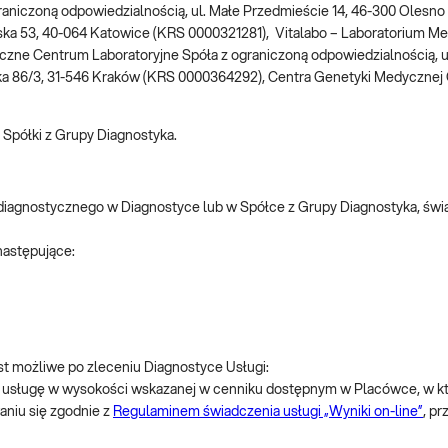
iczoną odpowiedzialnością, ul. Małe Przedmieście 14, 46-300 Olesno 
ka 53, 40-064 Katowice (KRS 0000321281), Vitalabo – Laboratorium Med
zne Centrum Laboratoryjne Spóła z ograniczoną odpowiedzialnością, 
ska 86/3, 31-546 Kraków (KRS 0000364292), Centra Genetyki Medycznej 
Spółki z Grupy Diagnostyka.
 diagnostycznego w Diagnostyce lub w Spółce z Grupy Diagnostyka, świ
następujące:
st możliwe po zleceniu Diagnostyce Usługi:
 usługę w wysokości wskazanej w cenniku dostępnym w Placówce, w kt
niu się zgodnie z
Regulaminem świadczenia usługi „Wyniki on-line”
, p