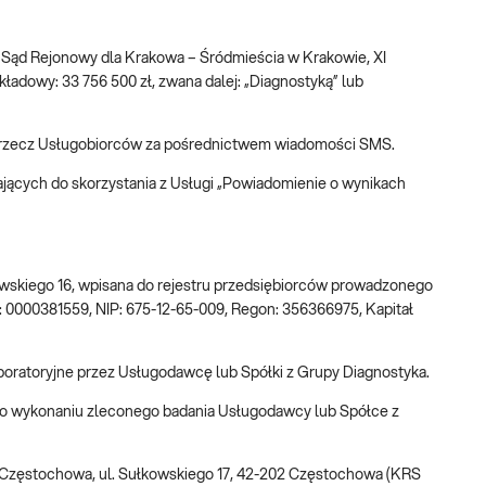
ez Sąd Rejonowy dla Krakowa – Śródmieścia w Krakowie, XI
dowy: 33 756 500 zł, zwana dalej: „Diagnostyką” lub
na rzecz Usługobiorców za pośrednictwem wiadomości SMS.
jących do skorzystania z Usługi „Powiadomienie o wynikach
kowskiego 16, wpisana do rejestru przedsiębiorców prowadzonego
0000381559, NIP: 675-12-65-009, Regon: 356366975, Kapitał
aboratoryjne przez Usługodawcę lub Spółki z Grupy Diagnostyka.
 o wykonaniu zleconego badania Usługodawcy lub Spółce z
a Częstochowa, ul. Sułkowskiego 17, 42-202 Częstochowa (KRS