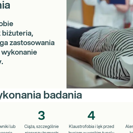
ia
obie
biżuteria,
aga zastosowania
o wykonanie
.
konania badania
niki lub
Ciąża, szczególnie
Klaustrofobia i lęk przed
Aler