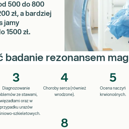
od 500 do 800
00 zł, a bardziej
s jamy
o 1500 zł.
ć badanie rezonansem ma
Diagnozowanie
Choroby serca (również
Ocena naczyń
oblemów ze stawami,
wrodzone).
krwionośnych.
więzadłami oraz w
przypadku urazów
śniowo-szkieletowych.