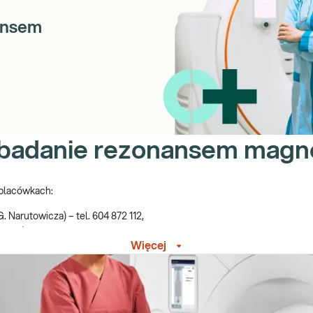
ansem
 badanie rezonansem mag
placówkach:
. Narutowicza) – tel. 604 872 112,
cum) – tel. 604 872 112,
Więcej
 872 112.