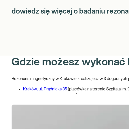
dowiedz się więcej o badaniu rezon
Gdzie możesz wykonać
Rezonans magnetyczny w Krakowie zrealizujesz w 3 dogodnych 
Kraków, ul. Prądnicka 35
(placówka na terenie Szpitala im. G
Kraków, ul. Koło Strzelnicy 3
(placówka na terenie Ortopedi
Kraków, ul. Życzkowskiego 18
(budynek Aquarius) – tel. 604