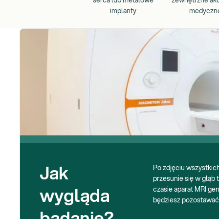
serca lub metalowe
zewnętrzne akc
implanty
medyczn
Po zdjęciu wszystkic
Jak
przesunie się w głąb
czasie aparat MRI ge
wygląda
będziesz pozostawać 
badanie?