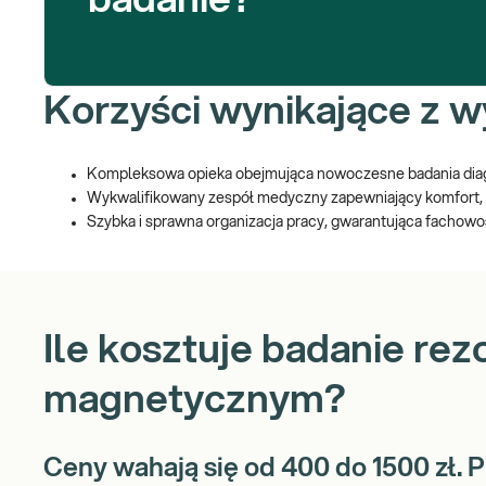
Korzyści wynikające z 
Kompleksowa opieka obejmująca nowoczesne badania diagn
Wykwalifikowany zespół medyczny zapewniający komfort, w
Szybka i sprawna organizacja pracy, gwarantująca fachowoś
Wykorzystanie zaawansowanych aparatów MRI i CT firmy S
Sprzęt MRI (MAGNETOM ALTEA, AVANTO, ESSENZA) zapewn
Innowacyjne technologie i systemy redukcji hałasu w apar
Możliwość pracy z kontrastem, umożliwiająca precyzyjne 
Ile kosztuje badanie re
magnetycznym?
Ceny wahają się od 400 do 1500 zł. 