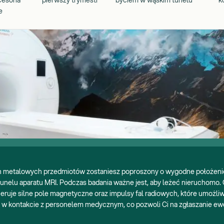
esoria
pierwszy trymestr
byciem w wąskim tunelu
k
e
h metalowych przedmiotów zostaniesz poproszony o wygodne położenie
 tunelu aparatu MRI. Podczas badania ważne jest, aby leżeć nieruchomo.
neruje silne pole magnetyczne oraz impulsy fal radiowych, które umożli
w kontakcie z personelem medycznym, co pozwoli Ci na zgłaszanie ewe