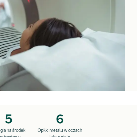
gia na środek
Opiłki metalu w oczach