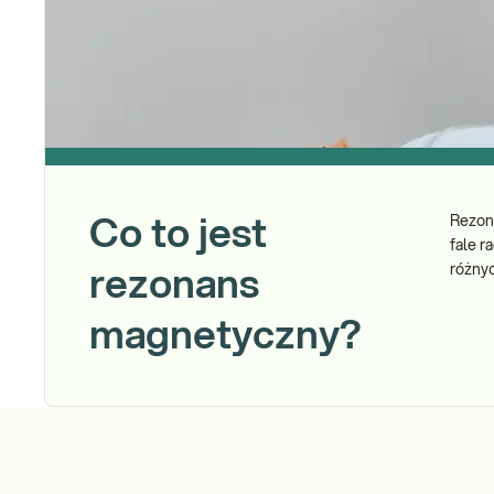
Rezona
Co to jest
fale r
różnyc
rezonans
magnetyczny?