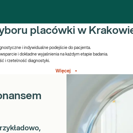
wyboru placówki w Krakowi
ostyczne i indywidualne podejście do pacjenta.
sparcie i dokładne wyjaśnienia na każdym etapie badania.
ć i rzetelność diagnostyki.
iemens, zapewniających najwyższą jakość obrazowania.
Więcej
ia szczegółowe obrazowanie, przydatne w diagnostyce schorzeń ne
atach MRI, co zwiększa komfort pacjenta podczas badania.
uwidocznienie drobnych zmian patologicznych.
zonansem
Przykładowo,