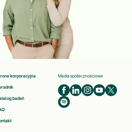
trona korporacyjna
Media społecznościowe
oradnik
atalog badań
AQ
ontakt