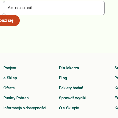
Adres e-mail
isz się
Pacjent
Dla lekarza
S
e-Sklep
Blog
P
Oferta
Pakiety badań
K
Punkty Pobrań
Sprawdź wyniki
F
Informacja o dostępności
O e-Sklepie
K