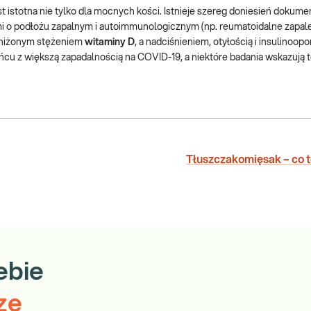
 istotna nie tylko dla mocnych kości. Istnieje szereg doniesień dokum
i o podłożu zapalnym i autoimmunologicznym (np. reumatoidalne zapal
bniżonym stężeniem
witaminy D
, a nadciśnieniem, otyłością i insulinoopo
cu z większą zapadalnością na COVID-19, a niektóre badania wskazują t
Tłuszczakomięsak – co t
ebie
ze