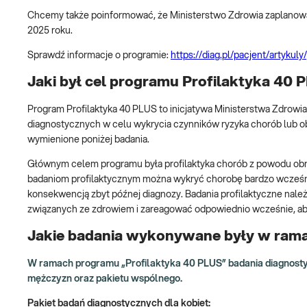
Chcemy także poinformować, że Ministerstwo Zdrowia zaplanował
2025 roku.
Sprawdź informacje o programie:
https://diag.pl/pacjent/artyku
Jaki był cel programu Profilaktyka 40 
Program Profilaktyka 40 PLUS to inicjatywa Ministerstwa Zdrowi
diagnostycznych w celu wykrycia czynników ryzyka chorób lub
wymienione poniżej badania.
Głównym celem programu była profilaktyka chorób z powodu obniż
badaniom profilaktycznym można wykryć chorobę bardzo wcześnie
konsekwencją zbyt późnej diagnozy. Badania profilaktyczne na
związanych ze zdrowiem i zareagować odpowiednio wcześnie, aby
Jakie badania wykonywane były w rama
W ramach programu „Profilaktyka 40 PLUS” badania diagnostyc
mężczyzn oraz pakietu wspólnego.
Pakiet badań diagnostycznych
dla kobiet: