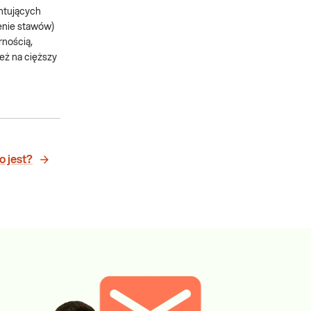
entujących
enie stawów)
rnością,
eż na cięższy
o jest?