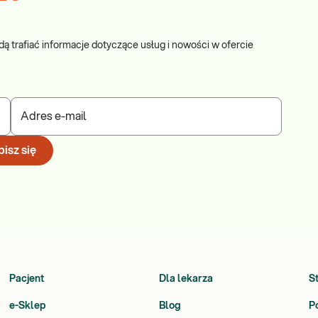
dą trafiać informacje dotyczące usług i nowości w ofercie
Adres e-mail
isz się
Pacjent
Dla lekarza
S
e-Sklep
Blog
P