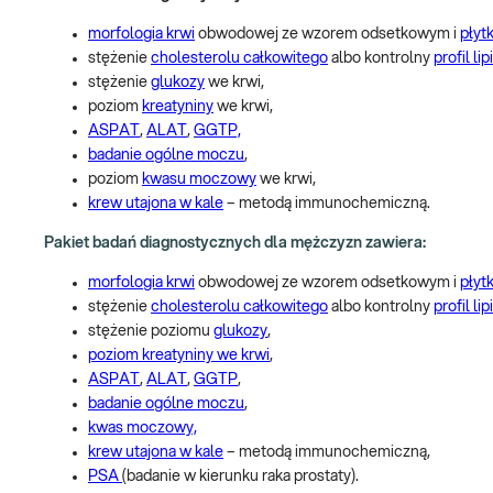
morfologia krwi
obwodowej ze wzorem odsetkowym i
płyt
stężenie
cholesterolu całkowitego
albo kontrolny
profil li
stężenie
glukozy
we krwi,
poziom
kreatyniny
we krwi,
ASPAT
,
ALAT
,
GGTP,
badanie ogólne moczu
,
poziom
kwasu moczowy
we krwi,
krew utajona w kale
– metodą immunochemiczną.
Pakiet badań diagnostycznych dla mężczyzn zawiera:
morfologia krwi
obwodowej ze wzorem odsetkowym i
płyt
stężenie
cholesterolu całkowitego
albo kontrolny
profil li
stężenie poziomu
glukozy
,
poziom kreatyniny we krwi
,
ASPAT
,
ALAT
,
GGTP
,
badanie ogólne moczu
,
kwas moczowy,
krew utajona w kale
– metodą immunochemiczną,
PSA
(badanie w kierunku raka prostaty).