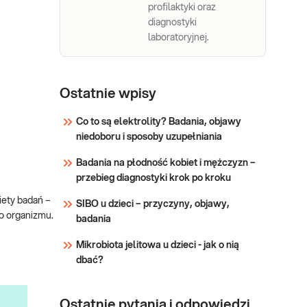
profilaktyki oraz
diagnostyki
laboratoryjnej.
Ostatnie wpisy
Co to są elektrolity? Badania, objawy
niedoboru i sposoby uzupełniania
Badania na płodność kobiet i mężczyzn –
przebieg diagnostyki krok po kroku
iety badań –
SIBO u dzieci – przyczyny, objawy,
go organizmu.
badania
Mikrobiota jelitowa u dzieci - jak o nią
dbać?
Ostatnie pytania i odpowiedzi