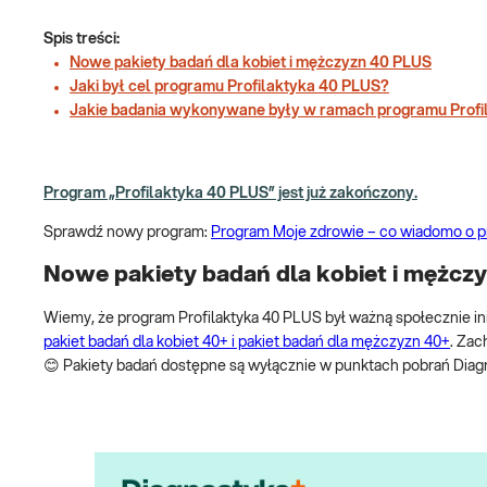
Spis treści:
Nowe pakiety badań dla kobiet i mężczyzn 40 PLUS
Jaki był cel programu Profilaktyka 40 PLUS?
Jakie badania wykonywane były w ramach programu Profi
Program „Profilaktyka 40 PLUS” jest już zakończony.
Sprawdź nowy program:
Program Moje zdrowie – co wiadomo o p
Nowe pakiety badań dla kobiet i mężcz
Wiemy, że program Profilaktyka 40 PLUS był ważną społecznie in
pakiet badań dla kobiet 40+ i pakiet badań dla mężczyzn 40+
. Zac
😊 Pakiety badań dostępne są wyłącznie w punktach pobrań Diagn