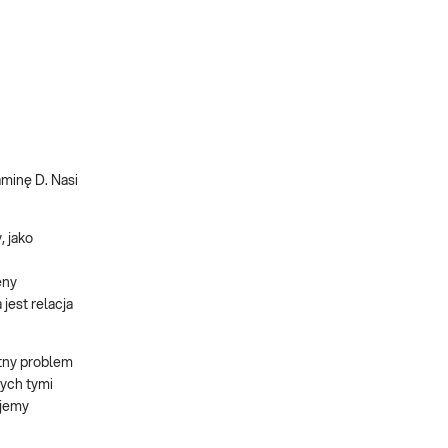
minę D. Nasi
, jako
eny
jest relacja
otny problem
ych tymi
ujemy