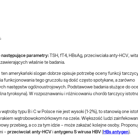
,
o następujące parametry:
TSH, fT4, HBsAg, przeciwciała anty-HCV, wita
 zawierających właśnie te badania.
 – ten amerykański slogan dobrze opisuje potrzebę oceny funkcji tarczycy
a funkcjonowania tego gruczołu są dość często spotykane, a zarówno
nych następstw ogólnoustrojowych. Podstawowe badania służące do oc
lna tyroksyna). W rozpoznawaniu i różnicowaniu chorób tarczycy istotna 
troby typu B i C w Polsce nie jest wysoki (1-2%), to stanowią one ist
 rakiem wątrobowokomórkowym na czele. Większość ludzi zainfekowan
awowy przebieg, a co za tym idzie – może zakażać kolejne osoby. Propon
mi –
przeciwciał anty-HCV
i
antygenu S wirusa HBV
(
HBs antygen
).