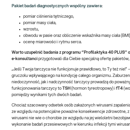
Pakiet badań diagnostycznych wspólny zawiera
:
pomiar ciśnienia tętniczego,
pomiar masy ciała,
wzrostu,
obwodu w pasie oraz obliczenie wskaźnika masy ciała (BMI)
ocenę miarowości i rytmu serca.
Warto uzupełnić badania z programu ‘’Profilaktyka 40 PLUS’’ 
e-konsultanci
przygotowali dla Ciebie specjalną ofertę pakietów,
„Jeśli Twoja tarczyca nie funkcjonuje prawidłowo, to Ty też nie!”
gruczołu wpływającego na kondycję całego organizmu. Zaburzeni
niedoczynność, jak i nadczynność tarczycy prowadzą do poważ
funkcjonowania tarczycy to
TSH
(hormon tyreotropowy) i
fT4
(wo
pomiędzy wynikami tych dwóch badań.
Chociaż szacowany odsetek osób zakażonych wirusami zapalenia wą
ze względu na potencjalne poważne konsekwencje zdrowotne, z
wirusami nie wie o chorobie ze względu na jej wieloletni bezobj
wykonanie badań przesiewowych w kierunku infekcji tymi wirusa