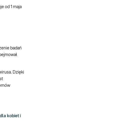
e od 1 maja
dzenie badań
obejmował
irusa. Dzięki
st
blemów
a kobiet i