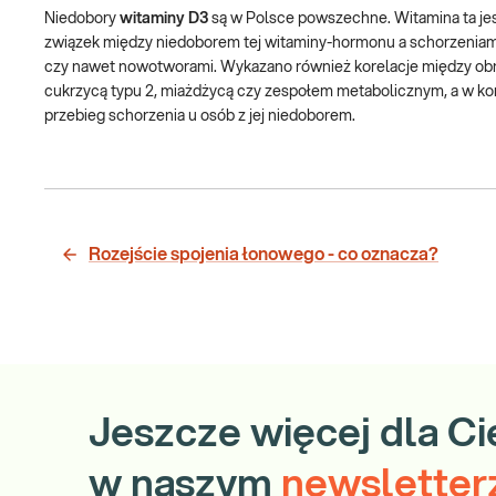
Niedobory
witaminy D3
są w Polsce powszechne. Witamina ta jest
związek między niedoborem tej witaminy-hormonu a schorzeniam
czy nawet nowotworami. Wykazano również korelacje między o
cukrzycą typu 2, miażdżycą czy zespołem metabolicznym, a w koń
przebieg schorzenia u osób z jej niedoborem.
Rozejście spojenia łonowego - co oznacza?
Jeszcze więcej dla Ci
w naszym
newsletter