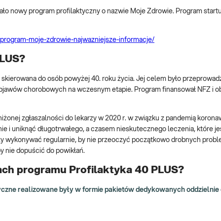
o nowy program profilaktyczny o nazwie Moje Zdrowie. Program startuj
ly/program-moje-zdrowie-najwazniejsze-informacje/
PLUS?
a skierowana do osób powyżej 40. roku życia. Jej celem było przeprowa
 objawów chorobowych na wczesnym etapie. Program finansował NFZ i 
onej zgłaszalności do lekarzy w 2020 r. w związku z pandemią koronaw
 i uniknąć długotrwałego, a czasem nieskutecznego leczenia, które je
leży wykonywać regularnie, by nie przeoczyć początkowo drobnych pro
 nie dopuścić do powikłań.
ch programu Profilaktyka 40 PLUS?
zne realizowane były w formie pakietów dedykowanych oddzielnie dl