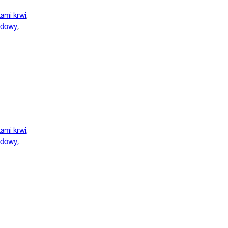
kami krwi
,
pidowy
,
kami krwi,
pidowy,