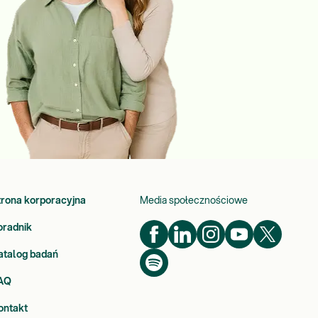
trona korporacyjna
Media społecznościowe
oradnik
atalog badań
AQ
ontakt