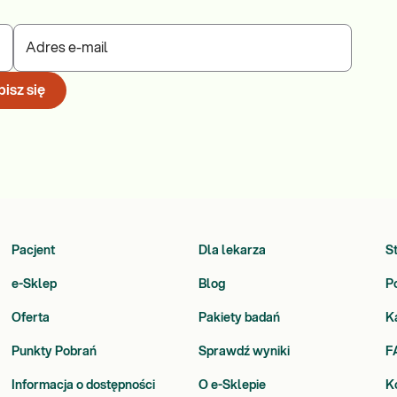
Adres e-mail
isz się
Pacjent
Dla lekarza
S
e-Sklep
Blog
P
Oferta
Pakiety badań
K
Punkty Pobrań
Sprawdź wyniki
F
Informacja o dostępności
O e-Sklepie
K