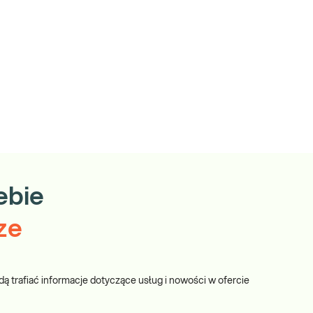
ebie
ze
dą trafiać informacje dotyczące usług i nowości w ofercie