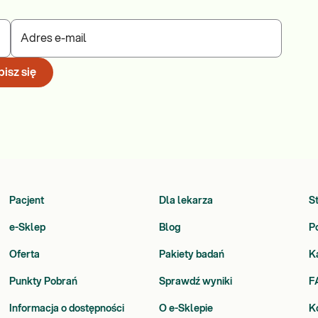
Adres e-mail
isz się
Pacjent
Dla lekarza
S
e-Sklep
Blog
P
Oferta
Pakiety badań
K
Punkty Pobrań
Sprawdź wyniki
F
Informacja o dostępności
O e-Sklepie
K