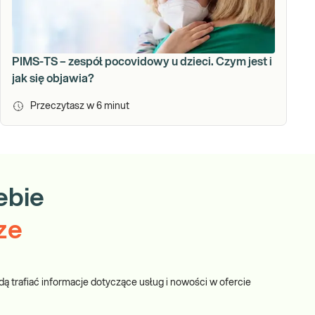
PIMS-TS – zespół pocovidowy u dzieci. Czym jest i
jak się objawia?
Przeczytasz w
6
minut
ebie
ze
dą trafiać informacje dotyczące usług i nowości w ofercie