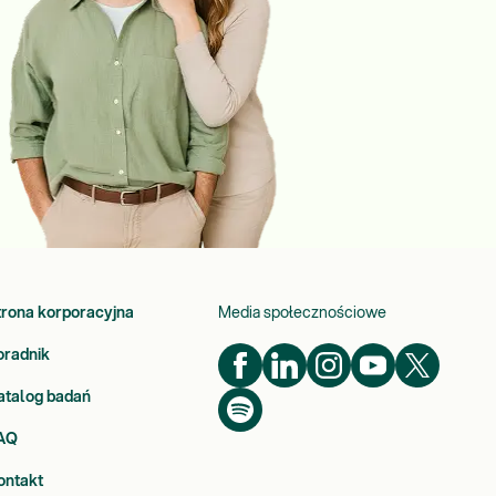
trona korporacyjna
Media społecznościowe
oradnik
atalog badań
AQ
ontakt