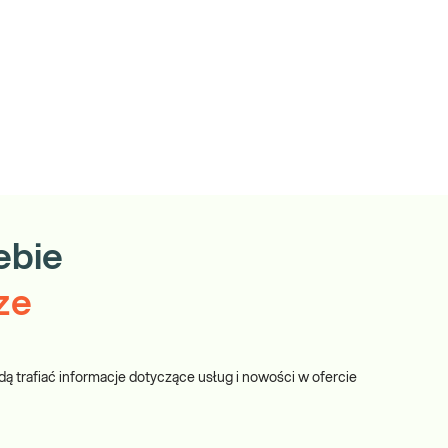
ebie
ze
dą trafiać informacje dotyczące usług i nowości w ofercie