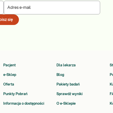
Adres e-mail
isz się
Pacjent
Dla lekarza
S
e-Sklep
Blog
P
Oferta
Pakiety badań
K
Punkty Pobrań
Sprawdź wyniki
F
Informacja o dostępności
O e-Sklepie
K