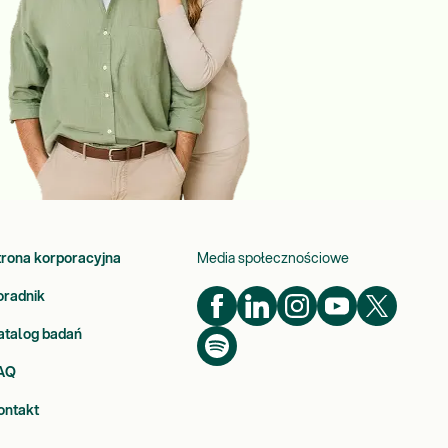
trona korporacyjna
Media społecznościowe
oradnik
atalog badań
AQ
ontakt