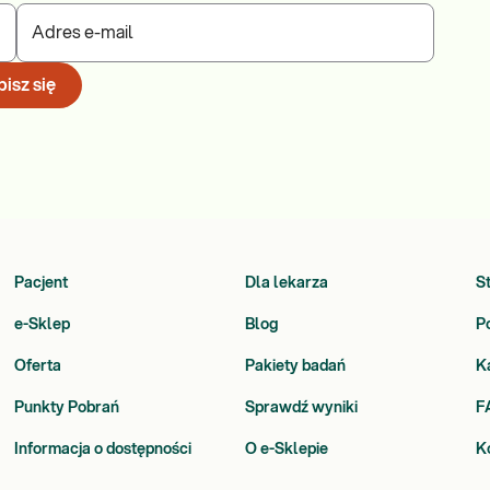
Adres e-mail
isz się
Pacjent
Dla lekarza
S
e-Sklep
Blog
P
Oferta
Pakiety badań
K
Punkty Pobrań
Sprawdź wyniki
F
Informacja o dostępności
O e-Sklepie
K