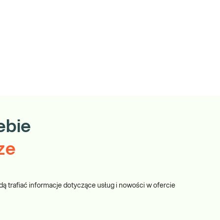
ebie
ze
dą trafiać informacje dotyczące usług i nowości w ofercie