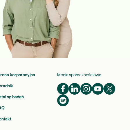
trona korporacyjna
Media społecznościowe
oradnik
atalog badań
AQ
ontakt