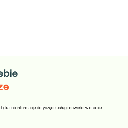
ebie
ze
dą trafiać informacje dotyczące usług i nowości w ofercie