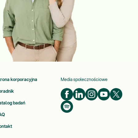
trona korporacyjna
Media społecznościowe
oradnik
atalog badań
AQ
ontakt