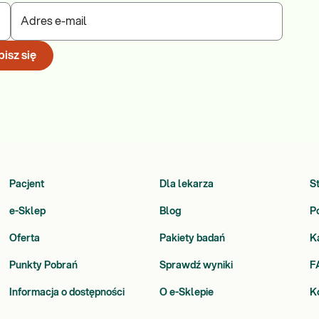
Adres e-mail
isz się
Pacjent
Dla lekarza
S
e-Sklep
Blog
P
Oferta
Pakiety badań
K
Punkty Pobrań
Sprawdź wyniki
F
Informacja o dostępności
O e-Sklepie
K