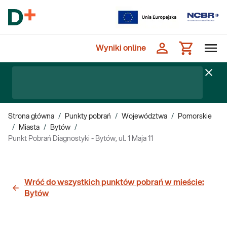
Wyniki online
Strona główna
/
Punkty pobrań
/
Województwa
/
Pomorskie
/
Miasta
/
Bytów
/
Punkt Pobrań Diagnostyki - Bytów, ul. 1 Maja 11
Wróć do wszystkich punktów pobrań w mieście:
Bytów