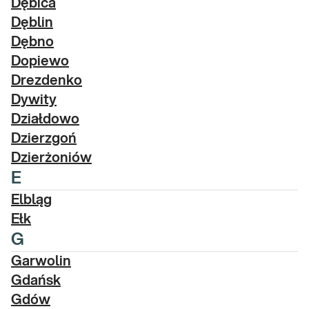
Dębica
Dęblin
Dębno
Dopiewo
Drezdenko
Dywity
Działdowo
Dzierzgoń
Dzierżoniów
E
Elbląg
Ełk
G
Garwolin
Gdańsk
Gdów