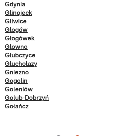
Gdynia
Glinojeck
Gliwice
Głogów
Głogówek
Głowno
Głubczyce
Głuchołazy
Gniezno
Gogolin
Goleniów
Golub-Dobrzyń
Gołańcz