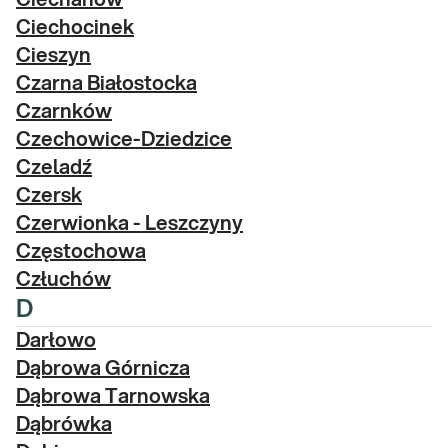
Ciechanów
Ciechocinek
Cieszyn
Czarna Białostocka
Czarnków
Czechowice-Dziedzice
Czeladź
Czersk
Czerwionka - Leszczyny
Częstochowa
Człuchów
D
Darłowo
Dąbrowa Górnicza
Dąbrowa Tarnowska
Dąbrówka