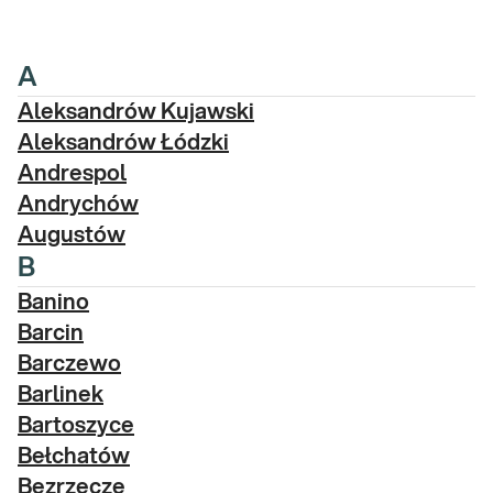
A
Aleksandrów Kujawski
Aleksandrów Łódzki
Andrespol
Andrychów
Augustów
B
Banino
Barcin
Barczewo
Barlinek
Bartoszyce
Bełchatów
Bezrzecze