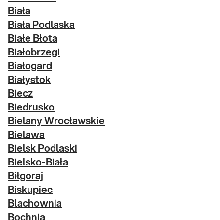
Biała
Biała Podlaska
Białe Błota
Białobrzegi
Białogard
Białystok
Biecz
Biedrusko
Bielany Wrocławskie
Bielawa
Bielsk Podlaski
Bielsko-Biała
Biłgoraj
Biskupiec
Blachownia
Bochnia