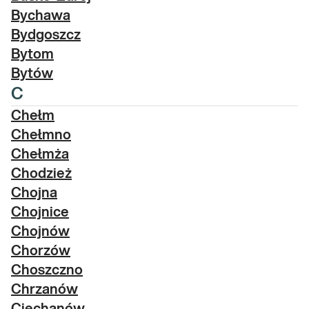
Bychawa
Bydgoszcz
Bytom
Bytów
C
Chełm
Chełmno
Chełmża
Chodzież
Chojna
Chojnice
Chojnów
Chorzów
Choszczno
Chrzanów