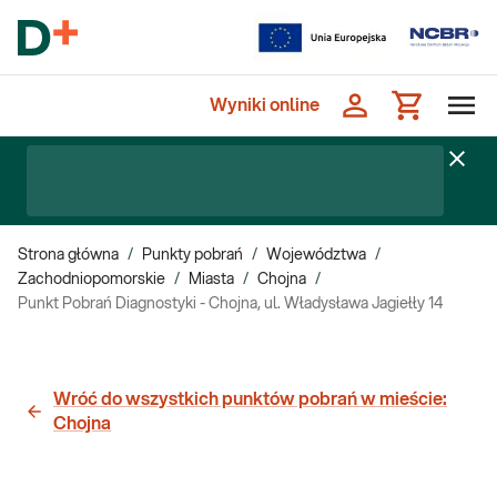
Wyniki online
Strona główna
/
Punkty pobrań
/
Województwa
/
Zachodniopomorskie
/
Miasta
/
Chojna
/
Punkt Pobrań Diagnostyki - Chojna, ul. Władysława Jagiełły 14
Wróć do wszystkich punktów pobrań w mieście:
Chojna