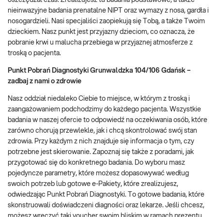
oszczędzał czas. Zrealizujesz tu badania podstawowe, a także
nieinwazyjne badania prenatalne NIPT oraz wymazy z nosa, gardła i
nosogardzieli. Nasi specjaliści zaopiekują się Tobą, a także Twoim
dzieckiem. Nasz punkt jest przyjazny dzieciom, co oznacza, że
pobranie krwi u malucha przebiega w przyjaznej atmosferze z
troską o pacjenta.
Punkt Pobrań Diagnostyki Grunwaldzka 104/106 Gdańsk –
zadbaj z nami o zdrowie
Nasz oddział niedaleko Ciebie to miejsce, w którym z troską i
zaangażowaniem podchodzimy do każdego pacjenta. Wszystkie
badania w naszej ofercie to odpowiedź na oczekiwania osób, które
zarówno chorują przewlekle, jak i chcą skontrolować swój stan
zdrowia. Przy każdym z nich znajduje się informacja o tym, czy
potrzebne jest skierowanie. Zapoznaj się także z poradami, jak
przygotować się do konkretnego badania. Do wyboru masz
pojedyncze parametry, które możesz dopasowywać według
swoich potrzeb lub gotowe e-Pakiety, które zrealizujesz,
odwiedzając Punkt Pobrań Diagnostyki. To gotowe badania, które
skonstruowali doświadczeni diagności oraz lekarze. Jeśli chcesz,
możesz wręczyć taki voucher swoim bliskim w ramach prezentu.