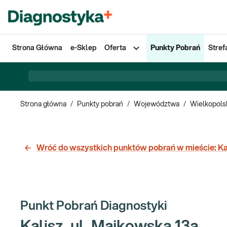
Strona Główna
e-Sklep
Oferta
Punkty Pobrań
Stref
Strona główna
/
Punkty pobrań
/
Województwa
/
Wielkopols
Wróć do wszystkich punktów pobrań w mieście:
Ka
Punkt Pobrań Diagnostyki
Kalisz, ul. Majkowska 13a