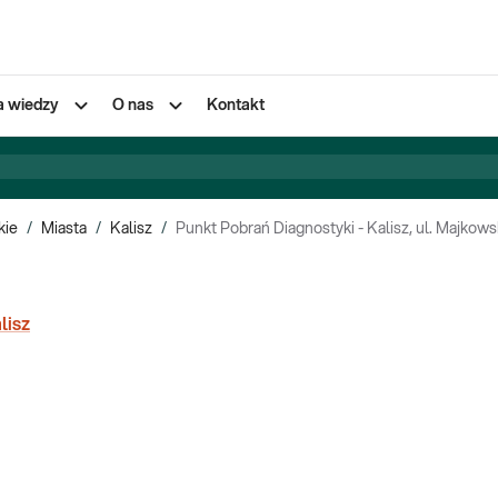
a wiedzy
O nas
Kontakt
kie
/
Miasta
/
Kalisz
/
Punkt Pobrań Diagnostyki - Kalisz, ul. Majkows
lisz