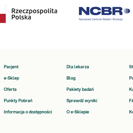
Pacjent
Dla lekarza
S
e-Sklep
Blog
P
Oferta
Pakiety badań
K
Punkty Pobrań
Sprawdź wyniki
F
Informacja o dostępności
O e-Sklepie
K