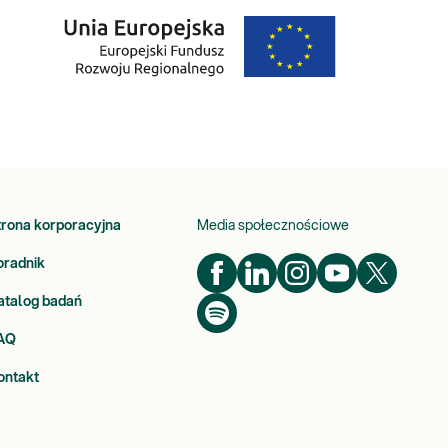
trona korporacyjna
Media społecznościowe
oradnik
atalog badań
AQ
ontakt