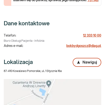
udaniem się do punktu, sprawdź jego dostępność
TUTAJ
.
Dane kontaktowe
Telefon:
12 333 10 00
Biuro Obsługi Pacjenta - Infolinia
Adres e-mail:
bokbydgoszcz@diag.pl
Lokalizacja
Nawiguj
87-410 Kowalewo Pomorskie, ul. 1 Stycznia 16a