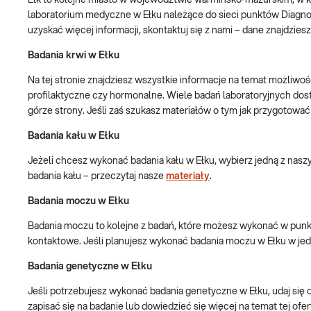
Ełk to kolejne miasto w województwie warmińsko-mazurskim, w kt
laboratorium medyczne w Ełku należące do sieci punktów Diagnost
uzyskać więcej informacji, skontaktuj się z nami – dane znajdzi
Badania krwi w Ełku
Na tej stronie znajdziesz wszystkie informacje na temat możliwo
profilaktyczne czy hormonalne. Wiele badań laboratoryjnych dost
górze strony. Jeśli zaś szukasz materiałów o tym jak przygotować 
Badania kału w Ełku
Jeżeli chcesz wykonać badania kału w Ełku, wybierz jedną z naszyc
badania kału – przeczytaj nasze
materiały
.
Badania moczu w Ełku
Badania moczu to kolejne z badań, które możesz wykonać w punkc
kontaktowe. Jeśli planujesz wykonać badania moczu w Ełku w jedn
Badania genetyczne w Ełku
Jeśli potrzebujesz wykonać badania genetyczne w Ełku, udaj się d
zapisać się na badanie lub dowiedzieć się więcej na temat tej ofert