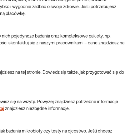
nia krwi, kału, moczu lub badania genetyczne, odwiedź
ybko i wygodnie zadbać o swoje zdrowie. Jeśli potrzebujesz
dną placówkę.
 w nich pojedyncze badania oraz kompleksowe pakiety, np.
ści skontaktuj się z naszymi pracownikami – dane znajdziesz na
dziesz na tej stronie. Dowiedz się także, jak przygotować się do
isz się na wizytę. Powyżej znajdziesz potrzebne informacje
taj
znajdziesz niezbędne informacje.
ak badania mikrobioty czy testy na ojcostwo. Jeśli chcesz