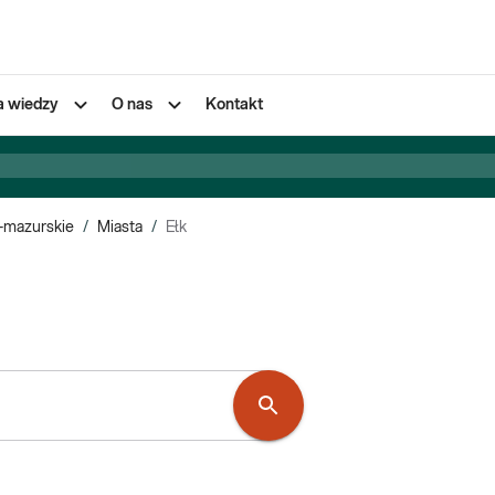
a wiedzy
O nas
Kontakt
-mazurskie
/
Miasta
/
Ełk