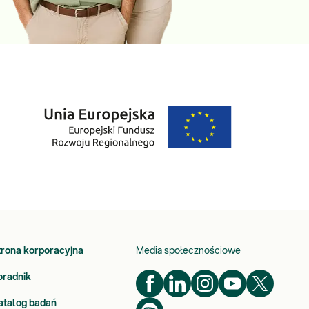
trona korporacyjna
Media społecznościowe
oradnik
atalog badań