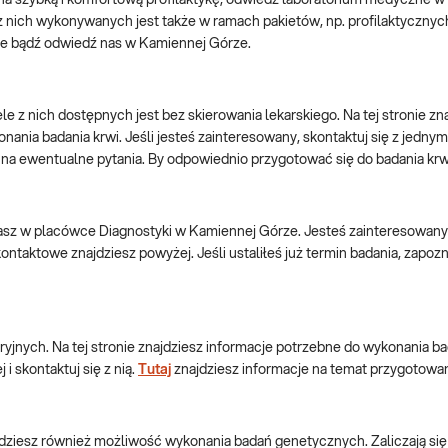
a na szybką i komfortową profilaktykę, odwiedź laboratorium medyczne 
e z nich wykonywanych jest także w ramach pakietów, np. profilaktyczny
nie bądź odwiedź nas w Kamiennej Górze.
e z nich dostępnych jest bez skierowania lekarskiego. Na tej stronie z
nia badania krwi. Jeśli jesteś zainteresowany, skontaktuj się z jednym
wie na ewentualne pytania. By odpowiednio przygotować się do badania k
onasz w placówce Diagnostyki w Kamiennej Górze. Jesteś zainteresowany
ntaktowe znajdziesz powyżej. Jeśli ustaliłeś już termin badania, zapozn
oryjnych. Na tej stronie znajdziesz informacje potrzebne do wykonania
 skontaktuj się z nią.
Tutaj
znajdziesz informacje na temat przygotowan
ziesz również możliwość wykonania badań genetycznych. Zaliczają się d