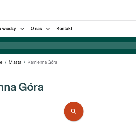
a wiedzy
O nas
Kontakt
ie
/
Miasta
/
Kamienna Góra
nna Góra