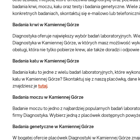
Jeśli szukasz miejsca, które umożliwia diagnostykę oraz pozwal
badania krwi, moczu, kału oraz testy i badania genetyczne. Wiel
konkretnych badaniach, skontaktuj się e-mailowo lub telefonicz
Badania krwi w Kamiennej Górze
Diagnostyka oferuje największy wybór badań laboratoryjnych. Wiel
Diagnostyka w Kamiennej Górze, w których masz możliwość wykona
obsługi, która nie tylko pobierze krew, ale także doradzi i odpo
Badania kału w Kamiennej Górze
Badania kału to jedne z wielu badań laboratoryjnych, które wyk
kału w Kamiennej Górze? Skontaktuj się z naszą placówką, dane ko
znajdziesz je
tutaj
.
Badania moczu w Kamiennej Górze
Badanie moczu to jedno z najbardziej popularnych badań laborat
firmy Diagnostyka. Wybierz jedną z placówek dostępnych powyżej i
Badania genetyczne w Kamiennej Górze
W bogatej ofercie placówek Diagnostyki w Kamiennej Górze znajd