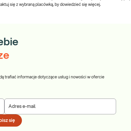
uj się z wybraną placówką, by dowiedzieć się więcej.
ebie
ze
dą trafiać informacje dotyczące usług i nowości w ofercie
Adres e-mail
isz się