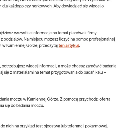
w Kamiennej Górze należące do sieci Diagnostyka. Wykonasz tu
ch dla każdego czy nerkowych. Aby dowiedzieć się więcej o
najdziesz wszystkie informacje na temat placówek firmy
 z oddziałów. Na miejscu możesz liczyć na pomoc profesjonalnej
rwi w Kamiennej Górze, przeczytaj
ten artykuł
.
, potrzebujesz więcej informacji, a może chcesz zamówić badania
aj się z materiałami na temat przygotowania do badań kału –
 badania moczu w Kamiennej Górze. Z pomocą przychodzi oferta
ia się do badania moczu.
o nich na przykład test ojcostwa lub tolerancji pokarmowej.