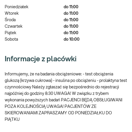
Poniedziałek
do 11:00
Wtorek
do 11:00
Środa
do 11:00
Czwartek
do 11:00
Piątek
do 11:00
Sobota
do 10:00
Informacje z placówki
Informujemy, że na badania obciążeniowe: - test obciążenia
glukozą (krzywa cukrowa) - insulina po obciążeniu - prolaktyna test
czynnościowy Należy zgłaszać się bezpośrednio do rejestracji
najpóźniej do godziny 8:30 UWAGA! W związku z trybem
wykonania powyższych badań PACJENCI BĘDĄ OBSŁUGIWANI
POZA KOLEJNOŚCIĄ UWAGA! PACJENTÓW ZE
SKIEROWANIAMI ZAPRASZAMY OD PONIEDZIAŁKU DO
PIĄTKU