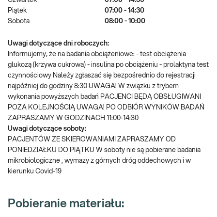
Czwartek
07:00 - 14:30
Piątek
07:00 - 14:30
Sobota
08:00 - 10:00
Uwagi dotyczące dni roboczych:
Informujemy, że na badania obciążeniowe: - test obciążenia
glukozą (krzywa cukrowa) - insulina po obciążeniu - prolaktyna test
czynnościowy Należy zgłaszać się bezpośrednio do rejestracji
najpóźniej do godziny 8:30 UWAGA! W związku z trybem
wykonania powyższych badań PACJENCI BĘDĄ OBSŁUGIWANI
POZA KOLEJNOŚCIĄ UWAGA! PO ODBIÓR WYNIKÓW BADAŃ
ZAPRASZAMY W GODZINACH 11:00-14:30
Uwagi dotyczące soboty:
PACJENTÓW ZE SKIEROWANIAMI ZAPRASZAMY OD
PONIEDZIAŁKU DO PIĄTKU W soboty nie są pobierane badania
mikrobiologiczne , wymazy z górnych dróg oddechowych i w
kierunku Covid-19
Pobieranie materiału: