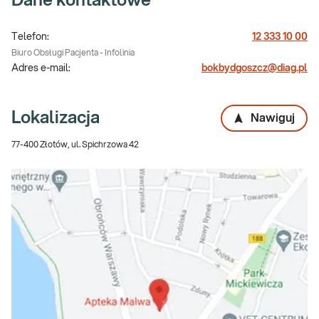
Dane kontaktowe
Telefon:
12 333 10 00
Biuro Obsługi Pacjenta - Infolinia
Adres e-mail:
bokbydgoszcz@diag.pl
Lokalizacja
Nawiguj
77-400 Złotów, ul. Spichrzowa 42