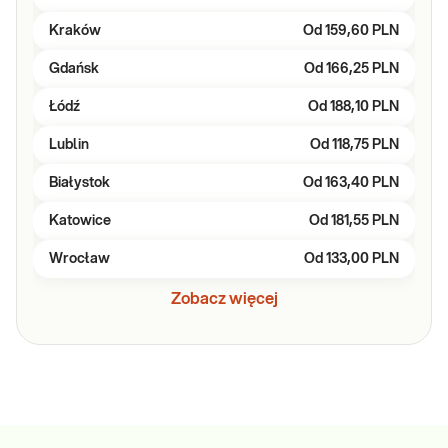
Kraków
Od
159,60 PLN
Gdańsk
Od
166,25 PLN
Łódź
Od
188,10 PLN
Lublin
Od
118,75 PLN
Białystok
Od
163,40 PLN
Katowice
Od
181,55 PLN
Wrocław
Od
133,00 PLN
Zobacz więcej