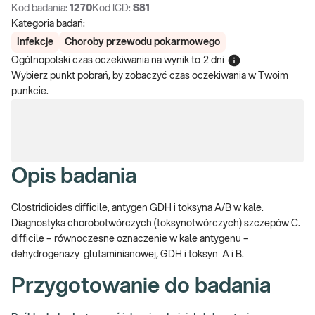
Kod badania:
1270
Kod ICD:
S81
Kategoria badań:
Infekcje
Choroby przewodu pokarmowego
Ogólnopolski czas oczekiwania na wynik
to
2 dni
Wybierz punkt pobrań, by zobaczyć czas oczekiwania w Twoim
punkcie.
Opis badania
Clostridioides difficile, antygen GDH i toksyna A/B w kale.
Diagnostyka chorobotwórczych (toksynotwórczych) szczepów C.
difficile – równoczesne oznaczenie w kale antygenu –
dehydrogenazy glutaminianowej, GDH i toksyn A i B.
Przygotowanie do badania