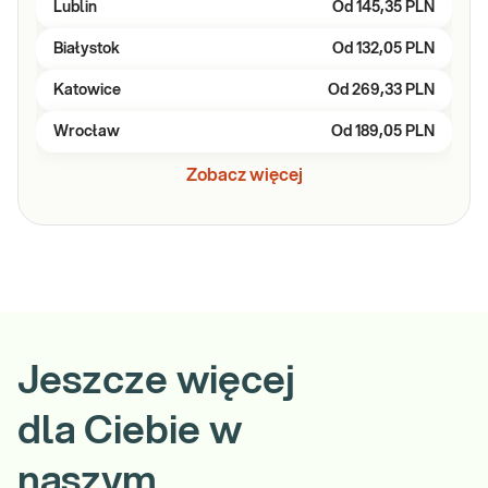
Lublin
Od
145,35 PLN
Białystok
Od
132,05 PLN
Katowice
Od
269,33 PLN
Wrocław
Od
189,05 PLN
Zobacz więcej
Jeszcze więcej
dla Ciebie w
naszym