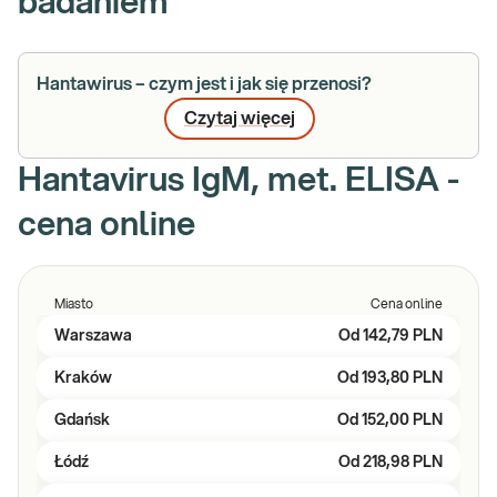
badaniem
Hantawirus – czym jest i jak się przenosi?
Czytaj więcej
Hantavirus IgM, met. ELISA -
cena online
Miasto
Cena online
Warszawa
Od
142,79 PLN
Kraków
Od
193,80 PLN
Gdańsk
Od
152,00 PLN
Łódź
Od
218,98 PLN