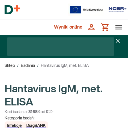
Wyniki online
Sklep
/
Badania
/
Hantavirus IgM, met. ELISA
Hantavirus IgM, met.
ELISA
Kod badania:
3168
Kod ICD:
--
Kategoria badań:
Infekcje
DiagBANK