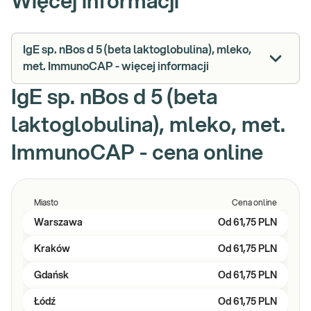
Więcej informacji
IgE sp. nBos d 5 (beta laktoglobulina), mleko,
met. ImmunoCAP - więcej informacji
IgE sp. nBos d 5 (beta
laktoglobulina), mleko, met.
ImmunoCAP - cena online
Miasto
Cena online
Warszawa
Od
61,75 PLN
Kraków
Od
61,75 PLN
Gdańsk
Od
61,75 PLN
Łódź
Od
61,75 PLN