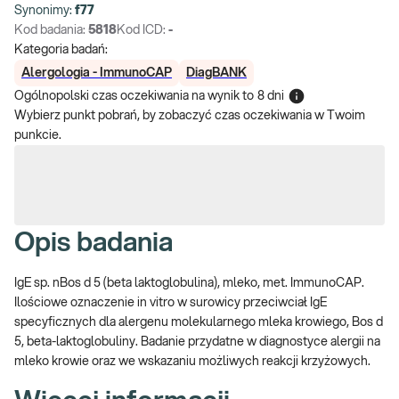
Synonimy:
f77
Kod badania:
5818
Kod ICD:
-
Kategoria badań:
Alergologia - ImmunoCAP
DiagBANK
Ogólnopolski czas oczekiwania na wynik
to
8 dni
Wybierz punkt pobrań, by zobaczyć czas oczekiwania w Twoim
punkcie.
Opis badania
IgE sp. nBos d 5 (beta laktoglobulina), mleko, met. ImmunoCAP.
Ilościowe oznaczenie in vitro w surowicy przeciwciał IgE
specyficznych dla alergenu molekularnego mleka krowiego, Bos d
5, beta-laktoglobuliny. Badanie przydatne w diagnostyce alergii na
mleko krowie oraz we wskazaniu możliwych reakcji krzyżowych.