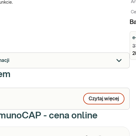
Ar
unkcie.
Ce
Ba
e
3
2
macji
iem
Czytaj więcej
ImmunoCAP - cena online