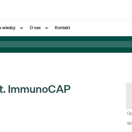
a wiedzy
O nas
Kontakt
 met. ImmunoCAP
Op
Wi