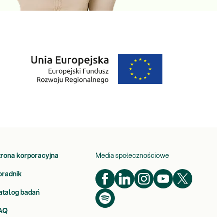
trona korporacyjna
Media społecznościowe
oradnik
atalog badań
AQ