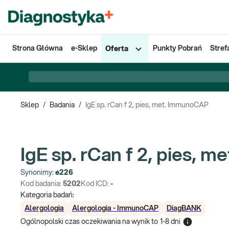
Strona Główna
e-Sklep
Punkty Pobrań
Stref
Oferta
Sklep
/
Badania
/
IgE sp. rCan f 2, pies, met. ImmunoCAP
IgE sp. rCan f 2, pies,
Synonimy:
e226
Kod badania:
5202
Kod ICD:
-
Kategoria badań:
Alergologia
Alergologia - ImmunoCAP
DiagBANK
Ogólnopolski czas oczekiwania na wynik
to
1-8 dni