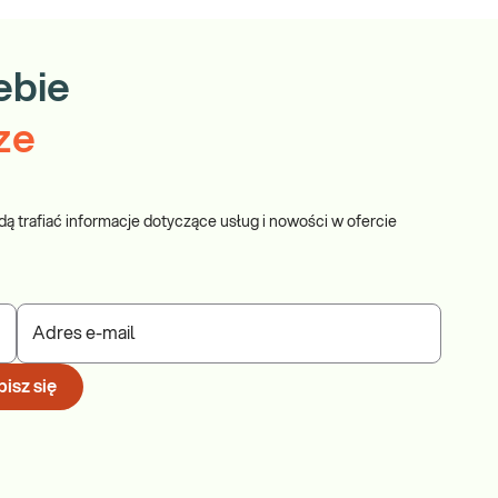
ebie
ze
dą trafiać informacje dotyczące usług i nowości w ofercie
Adres e-mail
isz się