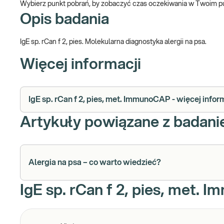
Wybierz punkt pobrań, by zobaczyć czas oczekiwania w Twoim p
Opis badania
IgE sp. rCan f 2, pies. Molekularna diagnostyka alergii na psa.
Więcej informacji
IgE sp. rCan f 2, pies, met. ImmunoCAP - więcej infor
Artykuły powiązane z badan
Alergia na psa – co warto wiedzieć?
IgE sp. rCan f 2, pies, met. 