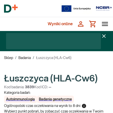
Wyniki online
Sklep
/
Badania
/
Łuszczyca (HLA-Cw6)
Łuszczyca (HLA-Cw6)
Kod badania:
3839
Kod ICD:
--
Kategoria badań:
Autoimmunologia
Badania genetyczne
Ogólnopolski czas oczekiwania na wynik
to
8 dni
Wybierz punkt pobrań, by zobaczyć czas oczekiwania w Twoim