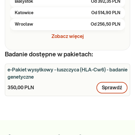
Białystok
Od
392,35 PLN
Katowice
Od
514,90 PLN
Wrocław
Od
256,50 PLN
Zobacz więcej
Badanie dostępne w pakietach:
e-Pakiet wysyłkowy - łuszczyca (HLA-Cw6) - badanie
genetyczne
350,00 PLN
Sprawdź