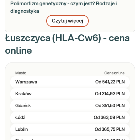
Polimorfizm genetyczny - czym jest? Rodzaje i
diagnostyka
Czytaj więcej
Łuszczyca (HLA-Cw6) - cena
online
Miasto
Cena online
Warszawa
Od
541,22 PLN
Kraków
Od
314,93 PLN
Gdańsk
Od
351,50 PLN
Łódź
Od
363,09 PLN
Lublin
Od
365,75 PLN