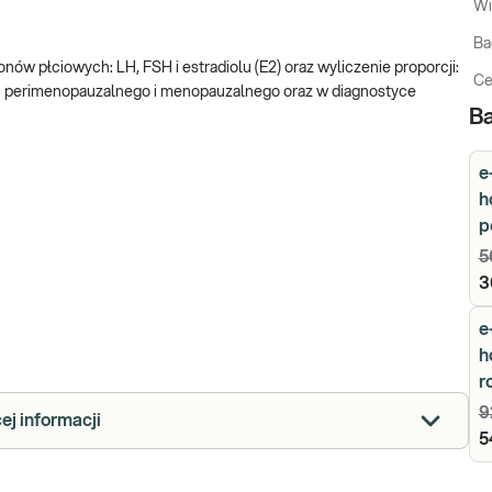
Wi
Ba
w płciowych: LH, FSH i estradiolu (E2) oraz wyliczenie proporcji:
Ce
– perimenopauzalnego i menopauzalnego oraz w diagnostyce
Ba
e
h
p
5
3
e
h
r
9
ej informacji
5