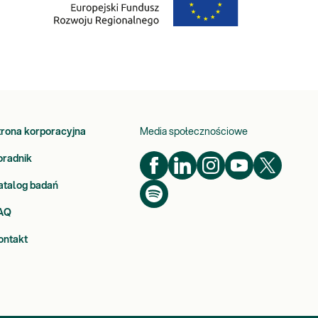
trona korporacyjna
Media społecznościowe
oradnik
atalog badań
AQ
ontakt