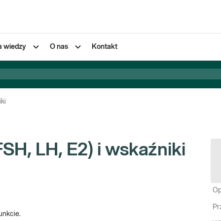
a wiedzy
O nas
Kontakt
ki
H, LH, E2) i wskaźniki
Op
Pr
unkcie.