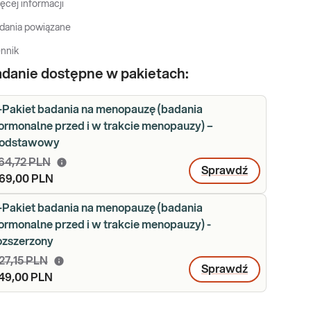
ęcej informacji
dania powiązane
nnik
danie dostępne w pakietach:
-Pakiet badania na menopauzę (badania
ormonalne przed i w trakcie menopauzy) –
odstawowy
64,72 PLN
Sprawdź
69,00 PLN
-Pakiet badania na menopauzę (badania
ormonalne przed i w trakcie menopauzy) -
ozszerzony
27,15 PLN
Sprawdź
49,00 PLN