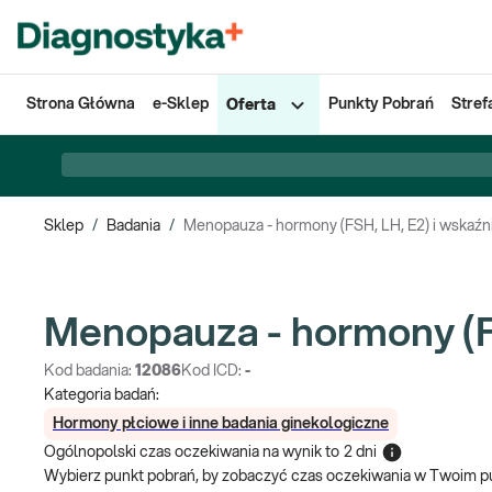
Strona Główna
e-Sklep
Punkty Pobrań
Stref
Oferta
Sklep
/
Badania
/
Menopauza - hormony (FSH, LH, E2) i wskaźni
Menopauza - hormony (FS
Kod badania:
12086
Kod ICD:
-
Kategoria badań:
Hormony płciowe i inne badania ginekologiczne
Ogólnopolski czas oczekiwania na wynik
to
2 dni
Wybierz punkt pobrań, by zobaczyć czas oczekiwania w Twoim p