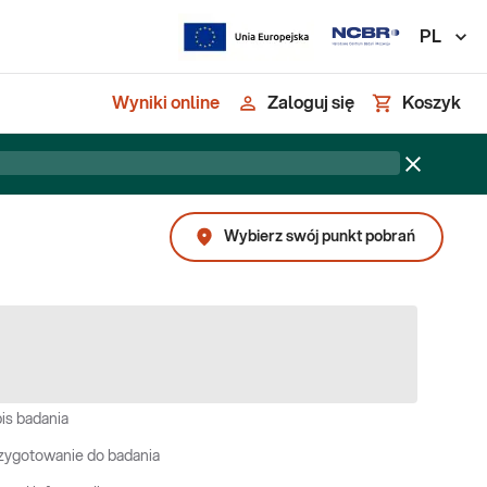
PL
Wyniki online
Zaloguj się
Koszyk
Wybierz swój punkt pobrań
is badania
zygotowanie do badania