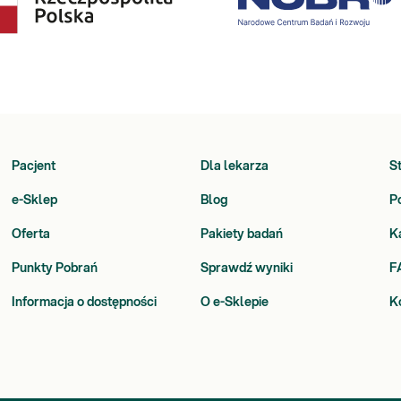
Pacjent
Dla lekarza
S
e-Sklep
Blog
P
Oferta
Pakiety badań
K
Punkty Pobrań
Sprawdź wyniki
F
Informacja o dostępności
O e-Sklepie
K