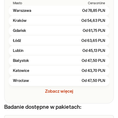
Miasto
Cena online
Warszawa
Od
78,85 PLN
Kraków
Od
54,63 PLN
Gdańsk
Od
61,75 PLN
Łódź
Od
63,65 PLN
Lublin
Od
45,13 PLN
Białystok
Od
47,50 PLN
Katowice
Od
43,70 PLN
Wrocław
Od
47,50 PLN
Zobacz więcej
Badanie dostępne w pakietach: