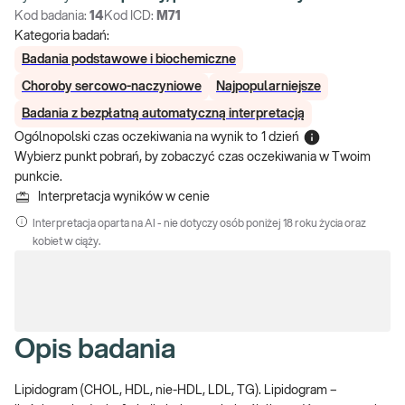
Kod badania:
14
Kod ICD:
M71
Kategoria badań:
Badania podstawowe i biochemiczne
Choroby sercowo-naczyniowe
Najpopularniejsze
Badania z bezpłatną automatyczną interpretacją
Ogólnopolski czas oczekiwania na wynik
to
1 dzień
Wybierz punkt pobrań, by zobaczyć czas oczekiwania w Twoim
punkcie.
Interpretacja wyników w cenie
Interpretacja oparta na AI - nie dotyczy osób poniżej 18 roku życia oraz
kobiet w ciąży.
Opis badania
Lipidogram (CHOL, HDL, nie-HDL, LDL, TG). Lipidogram –