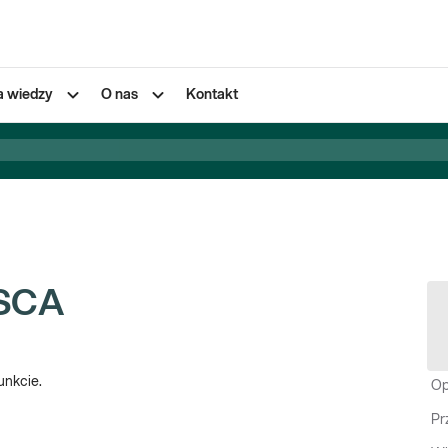
a wiedzy
O nas
Kontakt
ISCA
unkcie.
Op
Pr