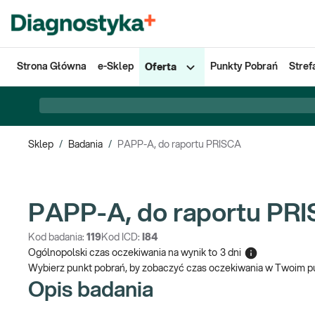
Strona Główna
e-Sklep
Punkty Pobrań
Stref
Oferta
Sklep
/
Badania
/
PAPP-A, do raportu PRISCA
PAPP-A, do raportu PR
Kod badania:
119
Kod ICD:
I84
Ogólnopolski czas oczekiwania na wynik
to
3 dni
Wybierz punkt pobrań, by zobaczyć czas oczekiwania w Twoim p
Opis badania