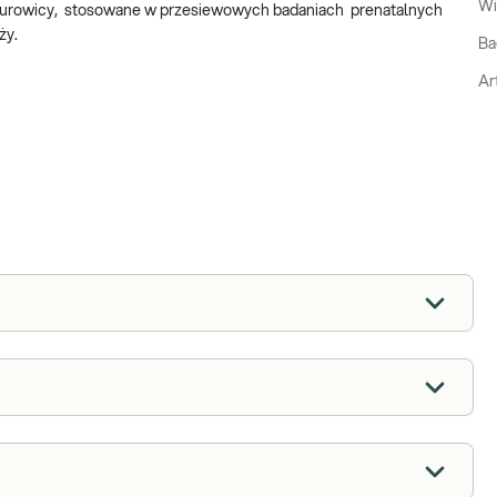
Wi
surowicy, stosowane w przesiewowych badaniach prenatalnych
ąży.
Ba
Ar