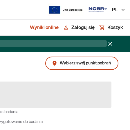
PL
Wyniki online
Zaloguj się
Koszyk
Wybierz swój punkt pobrań
is badania
zygotowanie do badania