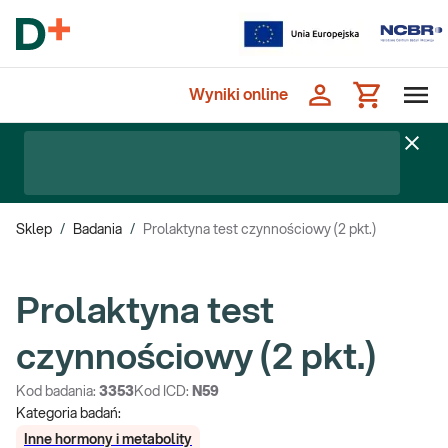
Wyniki online
Sklep
/
Badania
/
Prolaktyna test czynnościowy (2 pkt.)
Prolaktyna test
czynnościowy (2 pkt.)
Kod badania:
3353
Kod ICD:
N59
Kategoria badań:
Inne hormony i metabolity