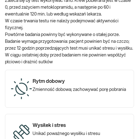
Zaleca się by test wykonywać rano. Krew pobierana jest w czasie
0, przed zażyciem metoklopramidu, a następnie po 60 i
ewentualnie 120 min. lub według wskazań lekarza.
W czasie trwania testu nie należy podejmować aktywności
fizycznej.
Powtórne badania powinny być wykonywane o stałej porze.
Badanie wymaga przygotowania: pacjent powinien być na czczo;
przez 12 godzin poprzedzających test musi unikać stresu i wysiłku.
W ciągu ostatniej doby przed badaniem nie powinien współżyć
płciowo i drażnić sutków
Rytm dobowy
Zmienność dobowa; zachowywać porę pobrania
Wysiłek i stres
Unikać poważnego wysiłku i stresu