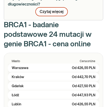
długowieczności?
Czytaj więcej
BRCA1 - badanie
podstawowe 24 mutacji w
genie BRCA1 - cena online
Miasto
Cena online
Warszawa
Od
426,55 PLN
Kraków
Od
442,70 PLN
Gdańsk
Od
427,50 PLN
Łódź
Od
447,93 PLN
Lublin
Od
426,55 PLN